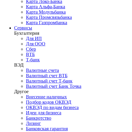
Карта Локо-Банка
Карта Альфа-Банка
Карта Модульбанка
Карта Промсвязьбанка
Карта Газпромбанка
Сервисы
Бухгалтерия
Для ИП
Для ООО
Сбер
ВТБ
Т-банк
ВЭД
Валютные счета
Валютный счет ВТБ
Валютный счет Т-банк
Валютный счет Банк Точка
Другое
Внесение наличных
Подбор кодов ОКВЭД
ОКВЭД по видам бизнеса
Идеи для бизнеса
Банкротство
Лизинг
Банковская гарантия