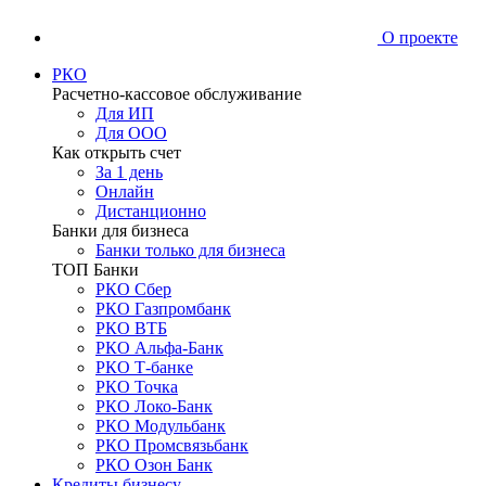
О проекте
РКО
Расчетно-кассовое обслуживание
Для ИП
Для ООО
Как открыть счет
За 1 день
Онлайн
Дистанционно
Банки для бизнеса
Банки только для бизнеса
ТОП Банки
РКО Сбер
РКО Газпромбанк
РКО ВТБ
РКО Альфа-Банк
РКО Т-банке
РКО Точка
РКО Локо-Банк
РКО Модульбанк
РКО Промсвязьбанк
РКО Озон Банк
Кредиты бизнесу