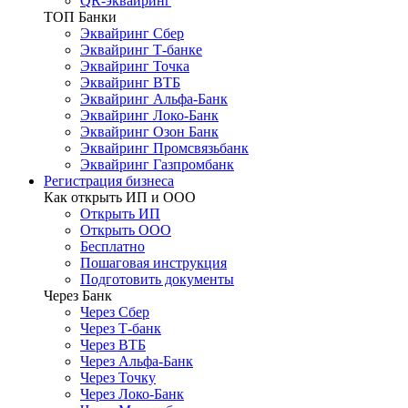
QR-эквайринг
ТОП Банки
Эквайринг Сбер
Эквайринг Т-банке
Эквайринг Точка
Эквайринг ВТБ
Эквайринг Альфа-Банк
Эквайринг Локо-Банк
Эквайринг Озон Банк
Эквайринг Промсвязьбанк
Эквайринг Газпромбанк
Регистрация бизнеса
Как открыть ИП и ООО
Открыть ИП
Открыть ООО
Бесплатно
Пошаговая инструкция
Подготовить документы
Через Банк
Через Сбер
Через Т-банк
Через ВТБ
Через Альфа-Банк
Через Точку
Через Локо-Банк