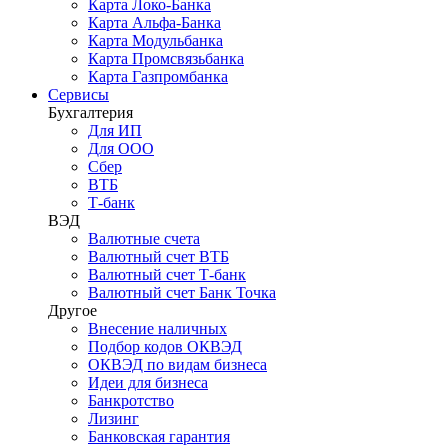
Карта Локо-Банка
Карта Альфа-Банка
Карта Модульбанка
Карта Промсвязьбанка
Карта Газпромбанка
Сервисы
Бухгалтерия
Для ИП
Для ООО
Сбер
ВТБ
Т-банк
ВЭД
Валютные счета
Валютный счет ВТБ
Валютный счет Т-банк
Валютный счет Банк Точка
Другое
Внесение наличных
Подбор кодов ОКВЭД
ОКВЭД по видам бизнеса
Идеи для бизнеса
Банкротство
Лизинг
Банковская гарантия