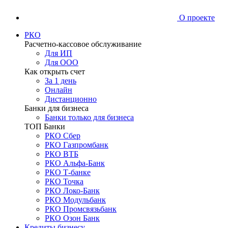
О проекте
РКО
Расчетно-кассовое обслуживание
Для ИП
Для ООО
Как открыть счет
За 1 день
Онлайн
Дистанционно
Банки для бизнеса
Банки только для бизнеса
ТОП Банки
РКО Сбер
РКО Газпромбанк
РКО ВТБ
РКО Альфа-Банк
РКО Т-банке
РКО Точка
РКО Локо-Банк
РКО Модульбанк
РКО Промсвязьбанк
РКО Озон Банк
Кредиты бизнесу