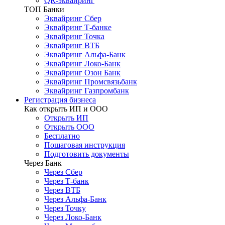
QR-эквайринг
ТОП Банки
Эквайринг Сбер
Эквайринг Т-банке
Эквайринг Точка
Эквайринг ВТБ
Эквайринг Альфа-Банк
Эквайринг Локо-Банк
Эквайринг Озон Банк
Эквайринг Промсвязьбанк
Эквайринг Газпромбанк
Регистрация бизнеса
Как открыть ИП и ООО
Открыть ИП
Открыть ООО
Бесплатно
Пошаговая инструкция
Подготовить документы
Через Банк
Через Сбер
Через Т-банк
Через ВТБ
Через Альфа-Банк
Через Точку
Через Локо-Банк