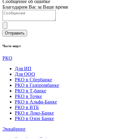
Сообщение об ошибке
Благодарим Вас за Ваше время
Отправить
Часто ищут
РКО
Для ИП
Для ООО
РКО в Сбербанке
РКО в Газпромбанке
РКО в Т-банке
РКО в Точке
РКО в Альфа-Банке
РКО в ВТБ
РКО в Локо-Банке
РКО в Озон Банке
Эквайринг