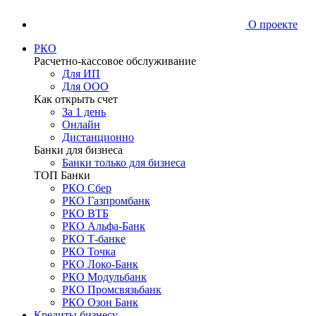
О проекте
РКО
Расчетно-кассовое обслуживание
Для ИП
Для ООО
Как открыть счет
За 1 день
Онлайн
Дистанционно
Банки для бизнеса
Банки только для бизнеса
ТОП Банки
РКО Сбер
РКО Газпромбанк
РКО ВТБ
РКО Альфа-Банк
РКО Т-банке
РКО Точка
РКО Локо-Банк
РКО Модульбанк
РКО Промсвязьбанк
РКО Озон Банк
Кредиты бизнесу