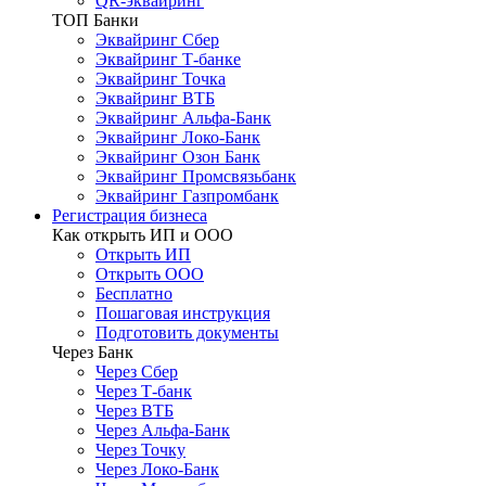
QR-эквайринг
ТОП Банки
Эквайринг Сбер
Эквайринг Т-банке
Эквайринг Точка
Эквайринг ВТБ
Эквайринг Альфа-Банк
Эквайринг Локо-Банк
Эквайринг Озон Банк
Эквайринг Промсвязьбанк
Эквайринг Газпромбанк
Регистрация бизнеса
Как открыть ИП и ООО
Открыть ИП
Открыть ООО
Бесплатно
Пошаговая инструкция
Подготовить документы
Через Банк
Через Сбер
Через Т-банк
Через ВТБ
Через Альфа-Банк
Через Точку
Через Локо-Банк