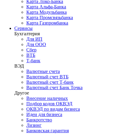
Карта Локо-Банка
Карта Альфа-Банка
Карта Модульбанка
Карта Промсвязьбанка
Карта Газпромбанка
Сервисы
Бухгалтерия
Для ИП
Для ООО
Сбер
ВТБ
Т-банк
ВЭД
Валютные счета
Валютный счет ВТБ
Валютный счет Т-банк
Валютный счет Банк Точка
Другое
Внесение наличных
Подбор кодов ОКВЭД
ОКВЭД по видам бизнеса
Идеи для бизнеса
Банкротство
Лизинг
Банковская гарантия