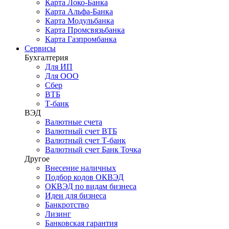
Карта Локо-Банка
Карта Альфа-Банка
Карта Модульбанка
Карта Промсвязьбанка
Карта Газпромбанка
Сервисы
Бухгалтерия
Для ИП
Для ООО
Сбер
ВТБ
Т-банк
ВЭД
Валютные счета
Валютный счет ВТБ
Валютный счет Т-банк
Валютный счет Банк Точка
Другое
Внесение наличных
Подбор кодов ОКВЭД
ОКВЭД по видам бизнеса
Идеи для бизнеса
Банкротство
Лизинг
Банковская гарантия