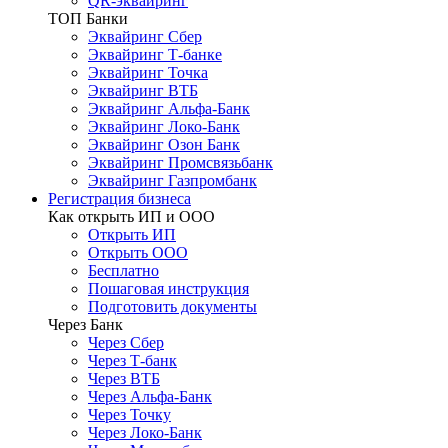
QR-эквайринг
ТОП Банки
Эквайринг Сбер
Эквайринг Т-банке
Эквайринг Точка
Эквайринг ВТБ
Эквайринг Альфа-Банк
Эквайринг Локо-Банк
Эквайринг Озон Банк
Эквайринг Промсвязьбанк
Эквайринг Газпромбанк
Регистрация бизнеса
Как открыть ИП и ООО
Открыть ИП
Открыть ООО
Бесплатно
Пошаговая инструкция
Подготовить документы
Через Банк
Через Сбер
Через Т-банк
Через ВТБ
Через Альфа-Банк
Через Точку
Через Локо-Банк