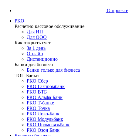
О проекте
РКО
Расчетно-кассовое обслуживание
Для ИП
Для ООО
Как открыть счет
За 1 день
Онлайн
Дистанционно
Банки для бизнеса
Банки только для бизнеса
ТОП Банки
РКО Сбер
РКО Газпромбанк
РКО ВТБ
РКО Альфа-Банк
РКО Т-банке
РКО Точка
РКО Локо-Банк
РКО Модульбанк
РКО Промсвязьбанк
РКО Озон Банк
Кредиты бизнесу