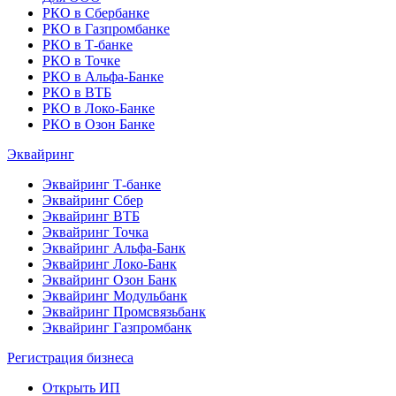
РКО в Сбербанке
РКО в Газпромбанке
РКО в Т-банке
РКО в Точке
РКО в Альфа-Банке
РКО в ВТБ
РКО в Локо-Банке
РКО в Озон Банке
Эквайринг
Эквайринг Т-банке
Эквайринг Сбер
Эквайринг ВТБ
Эквайринг Точка
Эквайринг Альфа-Банк
Эквайринг Локо-Банк
Эквайринг Озон Банк
Эквайринг Модульбанк
Эквайринг Промсвязьбанк
Эквайринг Газпромбанк
Регистрация бизнеса
Открыть ИП