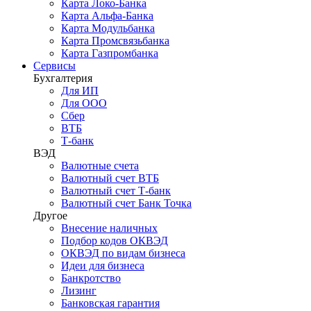
Карта Локо-Банка
Карта Альфа-Банка
Карта Модульбанка
Карта Промсвязьбанка
Карта Газпромбанка
Сервисы
Бухгалтерия
Для ИП
Для ООО
Сбер
ВТБ
Т-банк
ВЭД
Валютные счета
Валютный счет ВТБ
Валютный счет Т-банк
Валютный счет Банк Точка
Другое
Внесение наличных
Подбор кодов ОКВЭД
ОКВЭД по видам бизнеса
Идеи для бизнеса
Банкротство
Лизинг
Банковская гарантия