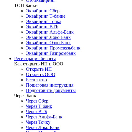
QR-эквайринг
ТОП Банки
Эквайринг Сбер
Эквайринг Т-банке
Эквайринг Точка
Эквайринг ВТБ
Эквайринг Альфа-Банк
Эквайринг Локо-Банк
Эквайринг Озон Банк
Эквайринг Промсвязьбанк
Эквайринг Газпромбанк
Регистрация бизнеса
Как открыть ИП и ООО
Открыть ИП
Открыть ООО
Бесплатно
Пошаговая инструкция
Подготовить документы
Через Банк
Через Сбер
Через Т-банк
Через ВТБ
Через Альфа-Банк
Через Точку
Через Локо-Банк