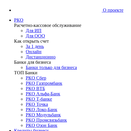
О проекте
РКО
Расчетно-кассовое обслуживание
Для ИП
Для ООО
Как открыть счет
За 1 день
Онлайн
Дистанционно
Банки для бизнеса
Банки только для бизнеса
ТОП Банки
РКО Сбер
РКО Газпромбанк
РКО ВТБ
РКО Альфа-Банк
РКО Т-банке
РКО Точка
РКО Локо-Банк
РКО Модульбанк
РКО Промсвязьбанк
РКО Озон Банк
Кредиты бизнесу