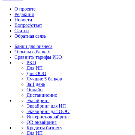
О проекте
Редакция
Новости
Вопрос/ответ
Статьи
Обратная связь
Банки для бизнеса
Отзывы о банках
Сравнить тарифы РКО
РКО
Для ИП
Для ООО
Лучшие 5 банков
За 1 день
Онлайн
Дистанционно
Эквайринг
Эквайринг для ИП
Эквайринг для ООО
Интернет-эквайринг
QR-эквайринг
Кредиты бизнесу
Для ИП