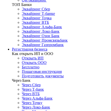
QR-эквайринг
ТОП Банки
Эквайринг Сбер
Эквайринг Т-банке
Эквайринг Точка
Эквайринг ВТБ
Эквайринг Альфа-Банк
Эквайринг Локо-Банк
Эквайринг Озон Банк
Эквайринг Промсвязьбанк
Эквайринг Газпромбанк
Регистрация бизнеса
Как открыть ИП и ООО
Открыть ИП
Открыть ООО
Бесплатно
Пошаговая инструкция
Подготовить документы
Через Банк
Через Сбер
Через Т-банк
Через ВТБ
Через Альфа-Банк
Через Точку
Через Локо-Банк