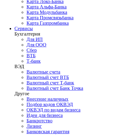
Карта Локо-Банка
Карта Альфа-Банка
Карта Модульбанка
Карта Промсвязьбанка
Карта Газпромбанка
Сервисы
Бухгалтерия
Для ИП
Для ООО
Сбер
ВТБ
Т-банк
ВЭД
Валютные счета
Валютный счет ВТБ
Валютный счет Т-банк
Валютный счет Банк Точка
Другое
Внесение наличных
Подбор кодов ОКВЭД
ОКВЭД по видам бизнеса
Идеи для бизнеса
Банкротство
Лизинг
Банковская гарантия