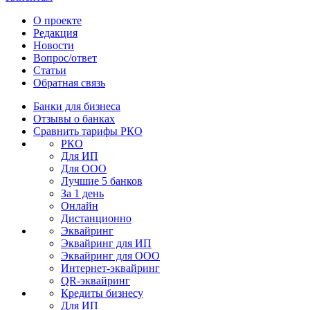
О проекте
Редакция
Новости
Вопрос/ответ
Статьи
Обратная связь
Банки для бизнеса
Отзывы о банках
Сравнить тарифы РКО
РКО
Для ИП
Для ООО
Лучшие 5 банков
За 1 день
Онлайн
Дистанционно
Эквайринг
Эквайринг для ИП
Эквайринг для ООО
Интернет-эквайринг
QR-эквайринг
Кредиты бизнесу
Для ИП