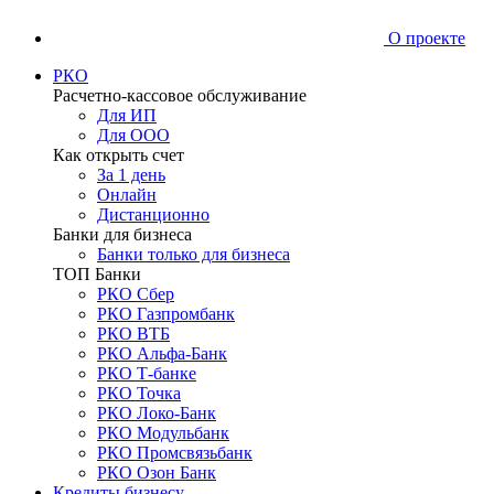
О проекте
РКО
Расчетно-кассовое обслуживание
Для ИП
Для ООО
Как открыть счет
За 1 день
Онлайн
Дистанционно
Банки для бизнеса
Банки только для бизнеса
ТОП Банки
РКО Сбер
РКО Газпромбанк
РКО ВТБ
РКО Альфа-Банк
РКО Т-банке
РКО Точка
РКО Локо-Банк
РКО Модульбанк
РКО Промсвязьбанк
РКО Озон Банк
Кредиты бизнесу