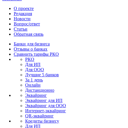
О проекте
Редакция
Новости
Вопрос/ответ
Статьи
Обратная связь
Банки для бизнеса
Отзывы о банках
Сравнить тарифы РКО
РКО
Для ИП
Для ООО
Лучшие 5 банков
За 1 день
Онлайн
Дистанционно
Эквайринг
Эквайринг для ИП
Эквайринг для ООО
Интернет-эквайринг
QR-эквайринг
Кредиты бизнесу
Для ИП