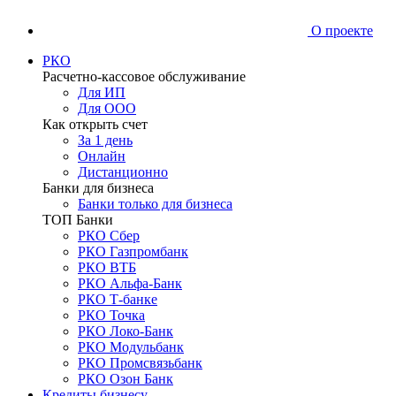
О проекте
РКО
Расчетно-кассовое обслуживание
Для ИП
Для ООО
Как открыть счет
За 1 день
Онлайн
Дистанционно
Банки для бизнеса
Банки только для бизнеса
ТОП Банки
РКО Сбер
РКО Газпромбанк
РКО ВТБ
РКО Альфа-Банк
РКО Т-банке
РКО Точка
РКО Локо-Банк
РКО Модульбанк
РКО Промсвязьбанк
РКО Озон Банк
Кредиты бизнесу