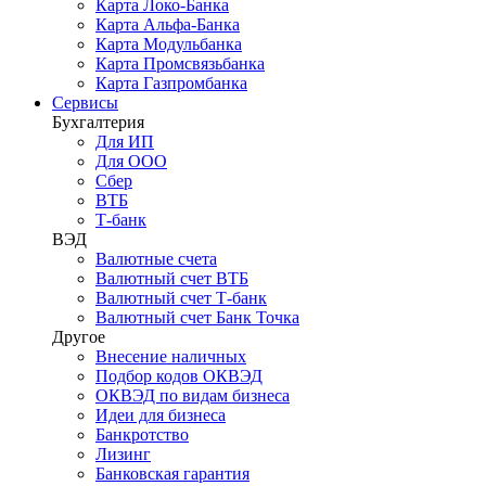
Карта Локо-Банка
Карта Альфа-Банка
Карта Модульбанка
Карта Промсвязьбанка
Карта Газпромбанка
Сервисы
Бухгалтерия
Для ИП
Для ООО
Сбер
ВТБ
Т-банк
ВЭД
Валютные счета
Валютный счет ВТБ
Валютный счет Т-банк
Валютный счет Банк Точка
Другое
Внесение наличных
Подбор кодов ОКВЭД
ОКВЭД по видам бизнеса
Идеи для бизнеса
Банкротство
Лизинг
Банковская гарантия