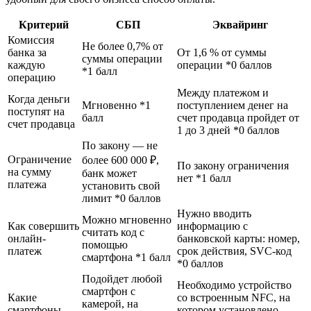
Критерий
СБП
Эквайринг
Комиссия
Не более 0,7% от
банка за
От 1,6 % от суммы
суммы операции
каждую
операции *0 баллов
*1 балл
операцию
Между платежом и
Когда деньги
Мгновенно *1
поступлением денег на
поступят на
балл
счет продавца пройдет от
счет продавца
1 до 3 дней *0 баллов
По закону — не
Ограничение
более 600 000 ₽,
По закону ограничения
на сумму
банк может
нет *1 балл
платежа
установить свой
лимит *0 баллов
Нужно вводить
Можно мгновенно
Как совершить
информацию с
считать код с
онлайн-
банковской карты: номер,
помощью
платеж
срок действия, SVC-код
смартфона *1 балл
*0 баллов
Подойдет любой
Необходимо устройство
смартфон с
Какие
со встроенным NFC, на
камерой, на
смартфоны
котором установлено