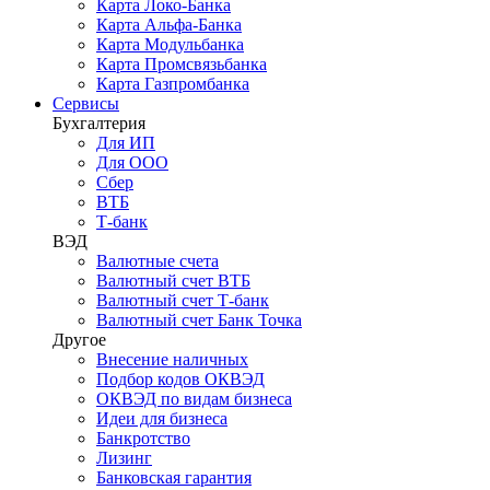
Карта Локо-Банка
Карта Альфа-Банка
Карта Модульбанка
Карта Промсвязьбанка
Карта Газпромбанка
Сервисы
Бухгалтерия
Для ИП
Для ООО
Сбер
ВТБ
Т-банк
ВЭД
Валютные счета
Валютный счет ВТБ
Валютный счет Т-банк
Валютный счет Банк Точка
Другое
Внесение наличных
Подбор кодов ОКВЭД
ОКВЭД по видам бизнеса
Идеи для бизнеса
Банкротство
Лизинг
Банковская гарантия