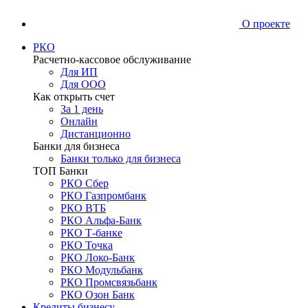
О проекте
РКО
Расчетно-кассовое обслуживание
Для ИП
Для ООО
Как открыть счет
За 1 день
Онлайн
Дистанционно
Банки для бизнеса
Банки только для бизнеса
ТОП Банки
РКО Сбер
РКО Газпромбанк
РКО ВТБ
РКО Альфа-Банк
РКО Т-банке
РКО Точка
РКО Локо-Банк
РКО Модульбанк
РКО Промсвязьбанк
РКО Озон Банк
Кредиты бизнесу