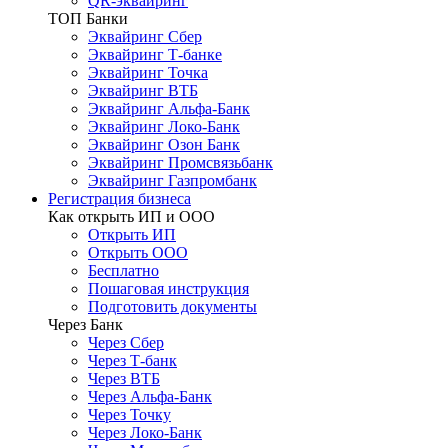
QR-эквайринг
ТОП Банки
Эквайринг Сбер
Эквайринг Т-банке
Эквайринг Точка
Эквайринг ВТБ
Эквайринг Альфа-Банк
Эквайринг Локо-Банк
Эквайринг Озон Банк
Эквайринг Промсвязьбанк
Эквайринг Газпромбанк
Регистрация бизнеса
Как открыть ИП и ООО
Открыть ИП
Открыть ООО
Бесплатно
Пошаговая инструкция
Подготовить документы
Через Банк
Через Сбер
Через Т-банк
Через ВТБ
Через Альфа-Банк
Через Точку
Через Локо-Банк