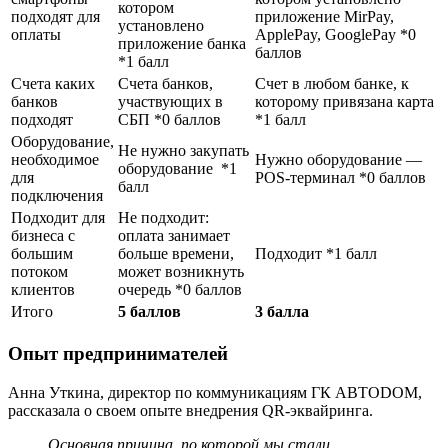
котором
подходят для
приложение MirPay,
установлено
оплаты
ApplePay, GooglePay *0
приложение банка
баллов
*1 балл
Счета каких
Счета банков,
Счет в любом банке, к
банков
участвующих в
которому привязана карта
подходят
СБП *0 баллов
*1 балл
Оборудование,
Не нужно закупать
необходимое
Нужно оборудование —
оборудование *1
для
POS-терминал *0 баллов
балл
подключения
Подходит для
Не подходит:
бизнеса с
оплата занимает
большим
больше времени,
Подходит *1 балл
потоком
может возникнуть
клиентов
очередь *0 баллов
Итого
5 баллов
3 балла
Опыт предпринимателей
Анна Уткина, директор по коммуникациям ГК ABTODOM,
рассказала о своем опыте внедрения QR-эквайринга.
Основная причина, по которой мы стали