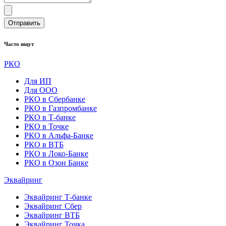
Отправить
Часто ищут
РКО
Для ИП
Для ООО
РКО в Сбербанке
РКО в Газпромбанке
РКО в Т-банке
РКО в Точке
РКО в Альфа-Банке
РКО в ВТБ
РКО в Локо-Банке
РКО в Озон Банке
Эквайринг
Эквайринг Т-банке
Эквайринг Сбер
Эквайринг ВТБ
Эквайринг Точка