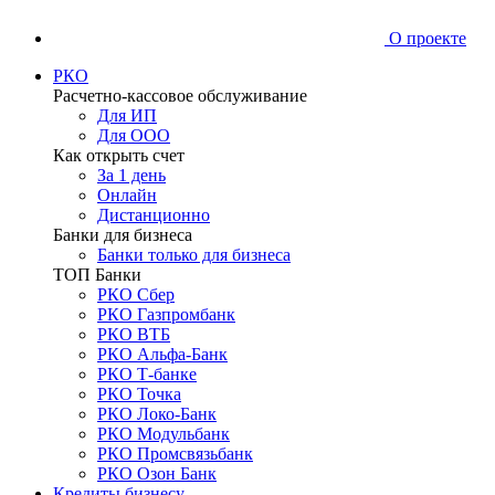
О проекте
РКО
Расчетно-кассовое обслуживание
Для ИП
Для ООО
Как открыть счет
За 1 день
Онлайн
Дистанционно
Банки для бизнеса
Банки только для бизнеса
ТОП Банки
РКО Сбер
РКО Газпромбанк
РКО ВТБ
РКО Альфа-Банк
РКО Т-банке
РКО Точка
РКО Локо-Банк
РКО Модульбанк
РКО Промсвязьбанк
РКО Озон Банк
Кредиты бизнесу