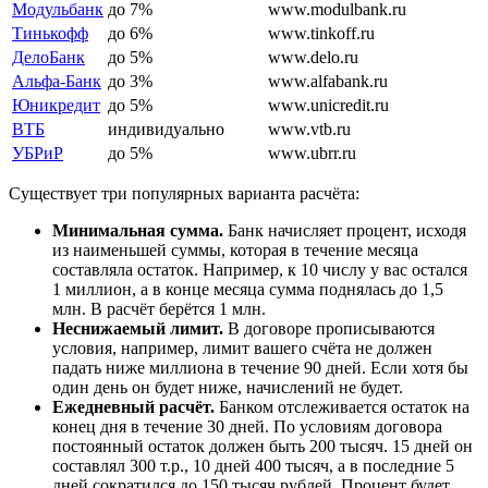
Модульбанк
до 7%
www.modulbank.ru
Тинькофф
до 6%
www.tinkoff.ru
ДелоБанк
до 5%
www.delo.ru
Альфа-Банк
до 3%
www.alfabank.ru
Юникредит
до 5%
www.unicredit.ru
ВТБ
индивидуально
www.vtb.ru
УБРиР
до 5%
www.ubrr.ru
Существует три популярных варианта расчёта:
Минимальная сумма.
Банк начисляет процент, исходя
из наименьшей суммы, которая в течение месяца
составляла остаток. Например, к 10 числу у вас остался
1 миллион, а в конце месяца сумма поднялась до 1,5
млн. В расчёт берётся 1 млн.
Неснижаемый лимит.
В договоре прописываются
условия, например, лимит вашего счёта не должен
падать ниже миллиона в течение 90 дней. Если хотя бы
один день он будет ниже, начислений не будет.
Ежедневный расчёт.
Банком отслеживается остаток на
конец дня в течение 30 дней. По условиям договора
постоянный остаток должен быть 200 тысяч. 15 дней он
составлял 300 т.р., 10 дней 400 тысяч, а в последние 5
дней сократился до 150 тысяч рублей. Процент будет