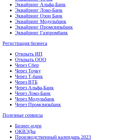
Эквайринг Альфа-Банк
Эквайринг Локо-Банк
Эквайринг Озон Банк
Эквайринг Модульбанк
Эквайринг Промсвязьбанк
Эквайринг Газпромбанк
Регистрация бизнеса
Открыть ИП
Открыть ООО
Через Сбер
Через Точку
Через Т-банк
Через ВТБ
Через Альфа-Банк
Через Локо-Банк
Через Модульбанк
Через Промсвязьбанк
Полезные сервисы
Бизнес-идеи
ОКВЭДы
Производственный календарь 2023