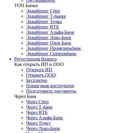
QR-эквайринг
ТОП Банки
Эквайринг Сбер
Эквайринг Т-банке
Эквайринг Точка
Эквайринг ВТБ
Эквайринг Альфа-Банк
Эквайринг Локо-Банк
Эквайринг Озон Банк
Эквайринг Промсвязьбанк
Эквайринг Газпромбанк
Регистрация бизнеса
Как открыть ИП и ООО
Открыть ИП
Открыть ООО
Бесплатно
Пошаговая инструкция
Подготовить документы
Через Банк
Через Сбер
Через Т-банк
Через ВТБ
Через Альфа-Банк
Через Точку
Через Локо-Банк