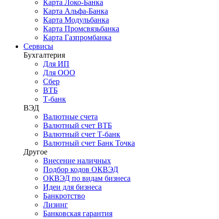
Карта Локо-Банка
Карта Альфа-Банка
Карта Модульбанка
Карта Промсвязьбанка
Карта Газпромбанка
Сервисы
Бухгалтерия
Для ИП
Для ООО
Сбер
ВТБ
Т-банк
ВЭД
Валютные счета
Валютный счет ВТБ
Валютный счет Т-банк
Валютный счет Банк Точка
Другое
Внесение наличных
Подбор кодов ОКВЭД
ОКВЭД по видам бизнеса
Идеи для бизнеса
Банкротство
Лизинг
Банковская гарантия