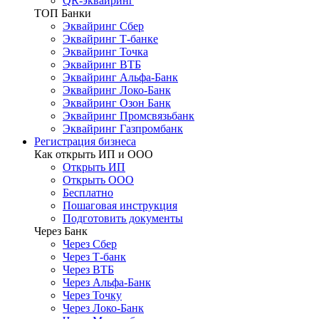
QR-эквайринг
ТОП Банки
Эквайринг Сбер
Эквайринг Т-банке
Эквайринг Точка
Эквайринг ВТБ
Эквайринг Альфа-Банк
Эквайринг Локо-Банк
Эквайринг Озон Банк
Эквайринг Промсвязьбанк
Эквайринг Газпромбанк
Регистрация бизнеса
Как открыть ИП и ООО
Открыть ИП
Открыть ООО
Бесплатно
Пошаговая инструкция
Подготовить документы
Через Банк
Через Сбер
Через Т-банк
Через ВТБ
Через Альфа-Банк
Через Точку
Через Локо-Банк