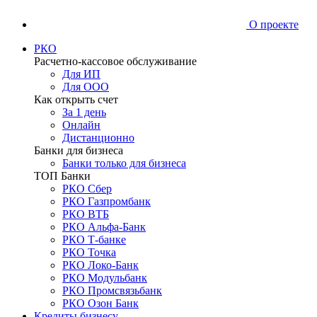
О проекте
РКО
Расчетно-кассовое обслуживание
Для ИП
Для ООО
Как открыть счет
За 1 день
Онлайн
Дистанционно
Банки для бизнеса
Банки только для бизнеса
ТОП Банки
РКО Сбер
РКО Газпромбанк
РКО ВТБ
РКО Альфа-Банк
РКО Т-банке
РКО Точка
РКО Локо-Банк
РКО Модульбанк
РКО Промсвязьбанк
РКО Озон Банк
Кредиты бизнесу