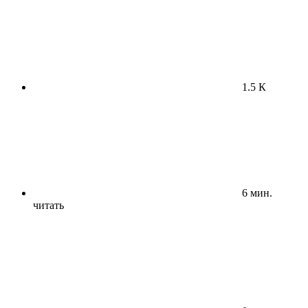
1.5 К
6 мин.
читать