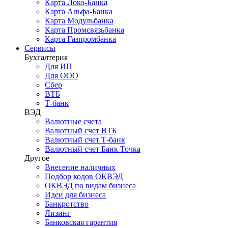
Карта Локо-Банка
Карта Альфа-Банка
Карта Модульбанка
Карта Промсвязьбанка
Карта Газпромбанка
Сервисы
Бухгалтерия
Для ИП
Для ООО
Сбер
ВТБ
Т-банк
ВЭД
Валютные счета
Валютный счет ВТБ
Валютный счет Т-банк
Валютный счет Банк Точка
Другое
Внесение наличных
Подбор кодов ОКВЭД
ОКВЭД по видам бизнеса
Идеи для бизнеса
Банкротство
Лизинг
Банковская гарантия