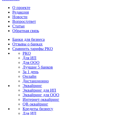
О проекте
Редакция
Новости
Вопрос/ответ
Статьи
Обратная связь
Банки для бизнеса
Отзывы о банках
Сравнить тарифы РКО
РКО
Для ИП
Для ООО
Лучшие 5 банков
За 1 день
Онлайн
Дистанционно
Эквайринг
Эквайринг для ИП
Эквайринг для ООО
Интернет-эквайринг
QR-эквайринг
Кредиты бизнесу
Для ИП