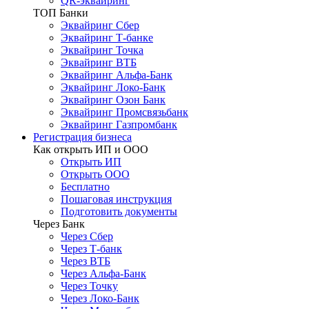
QR-эквайринг
ТОП Банки
Эквайринг Сбер
Эквайринг Т-банке
Эквайринг Точка
Эквайринг ВТБ
Эквайринг Альфа-Банк
Эквайринг Локо-Банк
Эквайринг Озон Банк
Эквайринг Промсвязьбанк
Эквайринг Газпромбанк
Регистрация бизнеса
Как открыть ИП и ООО
Открыть ИП
Открыть ООО
Бесплатно
Пошаговая инструкция
Подготовить документы
Через Банк
Через Сбер
Через Т-банк
Через ВТБ
Через Альфа-Банк
Через Точку
Через Локо-Банк