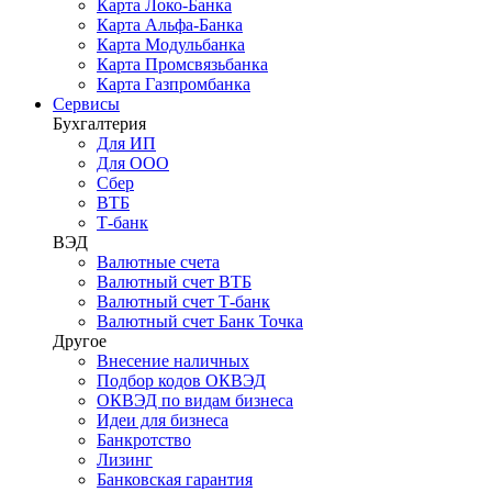
Карта Локо-Банка
Карта Альфа-Банка
Карта Модульбанка
Карта Промсвязьбанка
Карта Газпромбанка
Сервисы
Бухгалтерия
Для ИП
Для ООО
Сбер
ВТБ
Т-банк
ВЭД
Валютные счета
Валютный счет ВТБ
Валютный счет Т-банк
Валютный счет Банк Точка
Другое
Внесение наличных
Подбор кодов ОКВЭД
ОКВЭД по видам бизнеса
Идеи для бизнеса
Банкротство
Лизинг
Банковская гарантия