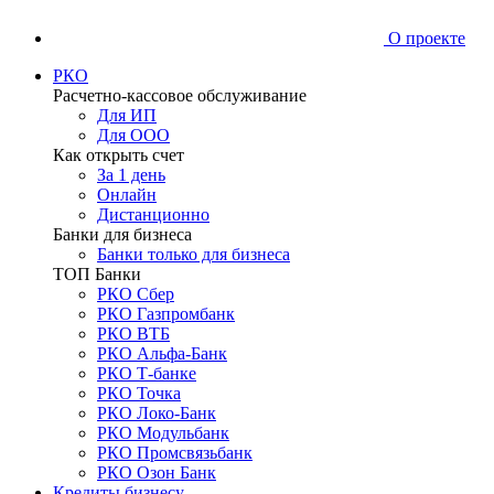
О проекте
РКО
Расчетно-кассовое обслуживание
Для ИП
Для ООО
Как открыть счет
За 1 день
Онлайн
Дистанционно
Банки для бизнеса
Банки только для бизнеса
ТОП Банки
РКО Сбер
РКО Газпромбанк
РКО ВТБ
РКО Альфа-Банк
РКО Т-банке
РКО Точка
РКО Локо-Банк
РКО Модульбанк
РКО Промсвязьбанк
РКО Озон Банк
Кредиты бизнесу