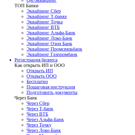
QR-эквайринг
ТОП Банки
Эквайринг Сбер
Эквайринг Т-банке
Эквайринг Точка
Эквайринг ВТБ
Эквайринг Альфа-Банк
Эквайринг Локо-Банк
Эквайринг Озон Банк
Эквайринг Промсвязьбанк
Эквайринг Газпромбанк
Регистрация бизнеса
Как открыть ИП и ООО
Открыть ИП
Открыть ООО
Бесплатно
Пошаговая инструкция
Подготовить документы
Через Банк
Через Сбер
Через Т-банк
Через ВТБ
Через Альфа-Банк
Через Точку
Через Локо-Банк