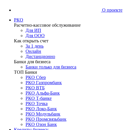
О проекте
РКО
Расчетно-кассовое обслуживание
Для ИП
Для ООО
Как открыть счет
За 1 день
Онлайн
Дистанционно
Банки для бизнеса
Банки только для бизнеса
ТОП Банки
РКО Сбер
РКО Газпромбанк
РКО ВТБ
РКО Альфа-Банк
РКО Т-банке
РКО Точка
РКО Локо-Банк
РКО Модульбанк
РКО Промсвязьбанк
РКО Озон Банк
Кредиты бизнесу