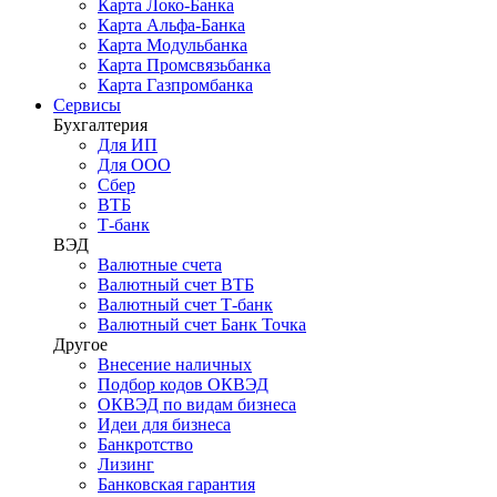
Карта Локо-Банка
Карта Альфа-Банка
Карта Модульбанка
Карта Промсвязьбанка
Карта Газпромбанка
Сервисы
Бухгалтерия
Для ИП
Для ООО
Сбер
ВТБ
Т-банк
ВЭД
Валютные счета
Валютный счет ВТБ
Валютный счет Т-банк
Валютный счет Банк Точка
Другое
Внесение наличных
Подбор кодов ОКВЭД
ОКВЭД по видам бизнеса
Идеи для бизнеса
Банкротство
Лизинг
Банковская гарантия