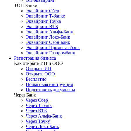
QR-эквайринг
ТОП Банки
Эквайринг Сбер
Эквайринг Т-банке
Эквайринг Точка
Эквайринг ВТБ
Эквайринг Альфа-Банк
Эквайринг Локо-Банк
Эквайринг Озон Банк
Эквайринг Промсвязьбанк
Эквайринг Газпромбанк
Регистрация бизнеса
Как открыть ИП и ООО
Открыть ИП
Открыть ООО
Бесплатно
Пошаговая инструкция
Подготовить документы
Через Банк
Через Сбер
Через Т-банк
Через ВТБ
Через Альфа-Банк
Через Точку
Через Локо-Банк