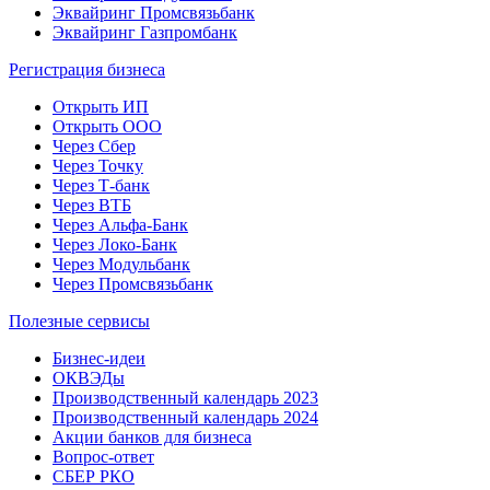
Эквайринг Промсвязьбанк
Эквайринг Газпромбанк
Регистрация бизнеса
Открыть ИП
Открыть ООО
Через Сбер
Через Точку
Через Т-банк
Через ВТБ
Через Альфа-Банк
Через Локо-Банк
Через Модульбанк
Через Промсвязьбанк
Полезные сервисы
Бизнес-идеи
ОКВЭДы
Производственный календарь 2023
Производственный календарь 2024
Акции банков для бизнеса
Вопрос-ответ
СБЕР РКО