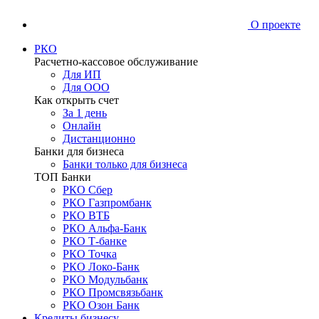
О проекте
РКО
Расчетно-кассовое обслуживание
Для ИП
Для ООО
Как открыть счет
За 1 день
Онлайн
Дистанционно
Банки для бизнеса
Банки только для бизнеса
ТОП Банки
РКО Сбер
РКО Газпромбанк
РКО ВТБ
РКО Альфа-Банк
РКО Т-банке
РКО Точка
РКО Локо-Банк
РКО Модульбанк
РКО Промсвязьбанк
РКО Озон Банк
Кредиты бизнесу