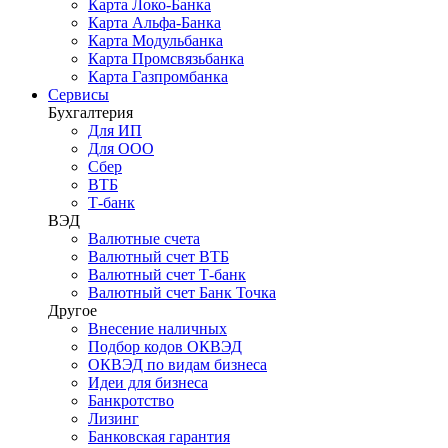
Карта Локо-Банка
Карта Альфа-Банка
Карта Модульбанка
Карта Промсвязьбанка
Карта Газпромбанка
Сервисы
Бухгалтерия
Для ИП
Для ООО
Сбер
ВТБ
Т-банк
ВЭД
Валютные счета
Валютный счет ВТБ
Валютный счет Т-банк
Валютный счет Банк Точка
Другое
Внесение наличных
Подбор кодов ОКВЭД
ОКВЭД по видам бизнеса
Идеи для бизнеса
Банкротство
Лизинг
Банковская гарантия