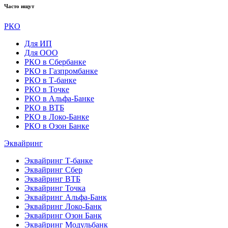
Часто ищут
РКО
Для ИП
Для ООО
РКО в Сбербанке
РКО в Газпромбанке
РКО в Т-банке
РКО в Точке
РКО в Альфа-Банке
РКО в ВТБ
РКО в Локо-Банке
РКО в Озон Банке
Эквайринг
Эквайринг Т-банке
Эквайринг Сбер
Эквайринг ВТБ
Эквайринг Точка
Эквайринг Альфа-Банк
Эквайринг Локо-Банк
Эквайринг Озон Банк
Эквайринг Модульбанк