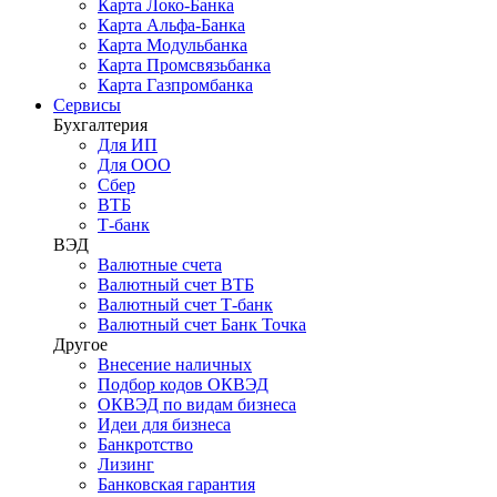
Карта Локо-Банка
Карта Альфа-Банка
Карта Модульбанка
Карта Промсвязьбанка
Карта Газпромбанка
Сервисы
Бухгалтерия
Для ИП
Для ООО
Сбер
ВТБ
Т-банк
ВЭД
Валютные счета
Валютный счет ВТБ
Валютный счет Т-банк
Валютный счет Банк Точка
Другое
Внесение наличных
Подбор кодов ОКВЭД
ОКВЭД по видам бизнеса
Идеи для бизнеса
Банкротство
Лизинг
Банковская гарантия