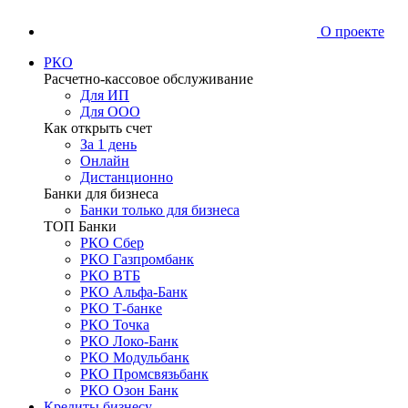
О проекте
РКО
Расчетно-кассовое обслуживание
Для ИП
Для ООО
Как открыть счет
За 1 день
Онлайн
Дистанционно
Банки для бизнеса
Банки только для бизнеса
ТОП Банки
РКО Сбер
РКО Газпромбанк
РКО ВТБ
РКО Альфа-Банк
РКО Т-банке
РКО Точка
РКО Локо-Банк
РКО Модульбанк
РКО Промсвязьбанк
РКО Озон Банк
Кредиты бизнесу