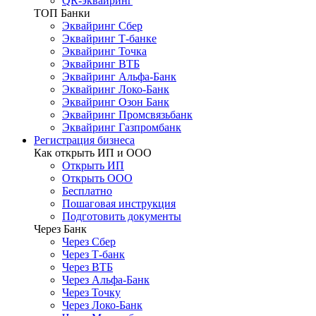
QR-эквайринг
ТОП Банки
Эквайринг Сбер
Эквайринг Т-банке
Эквайринг Точка
Эквайринг ВТБ
Эквайринг Альфа-Банк
Эквайринг Локо-Банк
Эквайринг Озон Банк
Эквайринг Промсвязьбанк
Эквайринг Газпромбанк
Регистрация бизнеса
Как открыть ИП и ООО
Открыть ИП
Открыть ООО
Бесплатно
Пошаговая инструкция
Подготовить документы
Через Банк
Через Сбер
Через Т-банк
Через ВТБ
Через Альфа-Банк
Через Точку
Через Локо-Банк