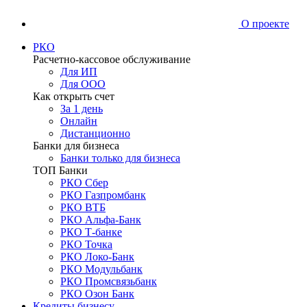
О проекте
РКО
Расчетно-кассовое обслуживание
Для ИП
Для ООО
Как открыть счет
За 1 день
Онлайн
Дистанционно
Банки для бизнеса
Банки только для бизнеса
ТОП Банки
РКО Сбер
РКО Газпромбанк
РКО ВТБ
РКО Альфа-Банк
РКО Т-банке
РКО Точка
РКО Локо-Банк
РКО Модульбанк
РКО Промсвязьбанк
РКО Озон Банк
Кредиты бизнесу