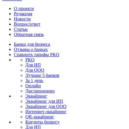
О проекте
Редакция
Новости
Вопрос/ответ
Статьи
Обратная связь
Банки для бизнеса
Отзывы о банках
Сравнить тарифы РКО
РКО
Для ИП
Для ООО
Лучшие 5 банков
За 1 день
Онлайн
Дистанционно
Эквайринг
Эквайринг для ИП
Эквайринг для ООО
Интернет-эквайринг
QR-эквайринг
Кредиты бизнесу
Для ИП