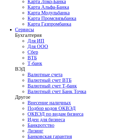
Карта Локо-Банка
Карта Альфа-Банка
Карта Модульбанка
Карта Промсвязьбанка
Карта Газпромбанка
Сервисы
Бухгалтерия
Для ИП
Для ООО
Сбер
ВТБ
Т-банк
ВЭД
Валютные счета
Валютный счет ВТБ
Валютный счет Т-банк
Валютный счет Банк Точка
Другое
Внесение наличных
Подбор кодов ОКВЭД
ОКВЭД по видам бизнеса
Идеи для бизнеса
Банкротство
Лизинг
Банковская гарантия