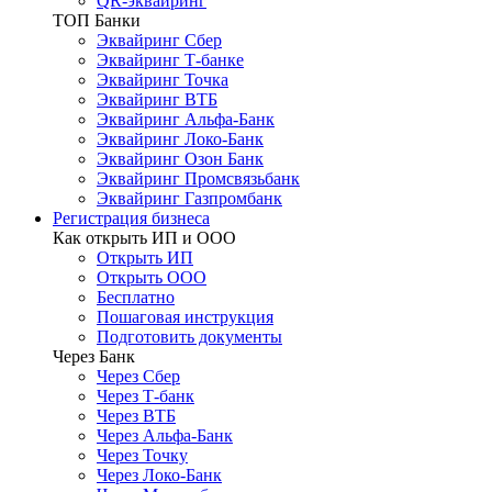
QR-эквайринг
ТОП Банки
Эквайринг Сбер
Эквайринг Т-банке
Эквайринг Точка
Эквайринг ВТБ
Эквайринг Альфа-Банк
Эквайринг Локо-Банк
Эквайринг Озон Банк
Эквайринг Промсвязьбанк
Эквайринг Газпромбанк
Регистрация бизнеса
Как открыть ИП и ООО
Открыть ИП
Открыть ООО
Бесплатно
Пошаговая инструкция
Подготовить документы
Через Банк
Через Сбер
Через Т-банк
Через ВТБ
Через Альфа-Банк
Через Точку
Через Локо-Банк