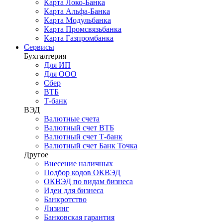
Карта Локо-Банка
Карта Альфа-Банка
Карта Модульбанка
Карта Промсвязьбанка
Карта Газпромбанка
Сервисы
Бухгалтерия
Для ИП
Для ООО
Сбер
ВТБ
Т-банк
ВЭД
Валютные счета
Валютный счет ВТБ
Валютный счет Т-банк
Валютный счет Банк Точка
Другое
Внесение наличных
Подбор кодов ОКВЭД
ОКВЭД по видам бизнеса
Идеи для бизнеса
Банкротство
Лизинг
Банковская гарантия