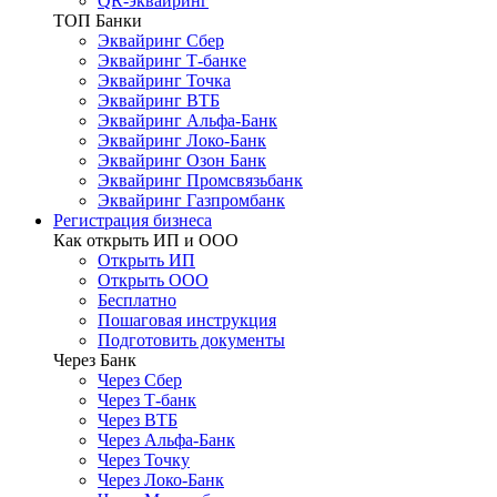
QR-эквайринг
ТОП Банки
Эквайринг Сбер
Эквайринг Т-банке
Эквайринг Точка
Эквайринг ВТБ
Эквайринг Альфа-Банк
Эквайринг Локо-Банк
Эквайринг Озон Банк
Эквайринг Промсвязьбанк
Эквайринг Газпромбанк
Регистрация бизнеса
Как открыть ИП и ООО
Открыть ИП
Открыть ООО
Бесплатно
Пошаговая инструкция
Подготовить документы
Через Банк
Через Сбер
Через Т-банк
Через ВТБ
Через Альфа-Банк
Через Точку
Через Локо-Банк