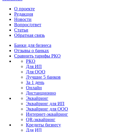
О проекте
Редакция
Новости
Вопрос/ответ
Статьи
Обратная связь
Банки для бизнеса
Отзывы о банках
Сравнить тарифы РКО
РКО
Для ИП
Для ООО
Лучшие 5 банков
За 1 день
Онлайн
Дистанционно
Эквайринг
Эквайринг для ИП
Эквайринг для ООО
Интернет-эквайринг
QR-эквайринг
Кредиты бизнесу
Для ИП