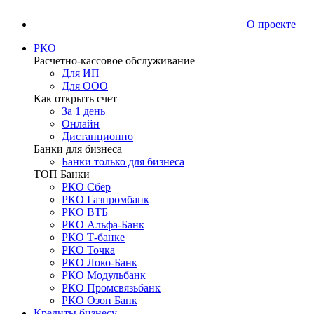
О проекте
РКО
Расчетно-кассовое обслуживание
Для ИП
Для ООО
Как открыть счет
За 1 день
Онлайн
Дистанционно
Банки для бизнеса
Банки только для бизнеса
ТОП Банки
РКО Сбер
РКО Газпромбанк
РКО ВТБ
РКО Альфа-Банк
РКО Т-банке
РКО Точка
РКО Локо-Банк
РКО Модульбанк
РКО Промсвязьбанк
РКО Озон Банк
Кредиты бизнесу