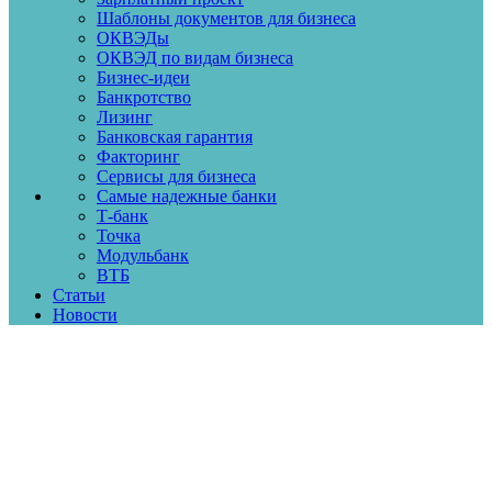
Шаблоны документов для бизнеса
ОКВЭДы
ОКВЭД по видам бизнеса
Бизнес-идеи
Банкротство
Лизинг
Банковская гарантия
Факторинг
Сервисы для бизнеса
Самые надежные банки
Т-банк
Точка
Модульбанк
ВТБ
Статьи
Новости