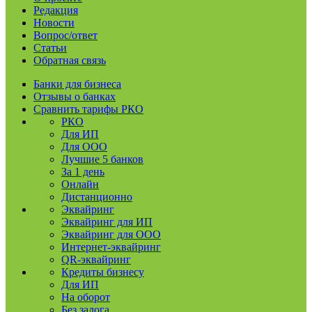
Редакция
Новости
Вопрос/ответ
Статьи
Обратная связь
Банки для бизнеса
Отзывы о банках
Сравнить тарифы РКО
РКО
Для ИП
Для ООО
Лучшие 5 банков
За 1 день
Онлайн
Дистанционно
Эквайринг
Эквайринг для ИП
Эквайринг для ООО
Интернет-эквайринг
QR-эквайринг
Кредиты бизнесу
Для ИП
На оборот
Без залога