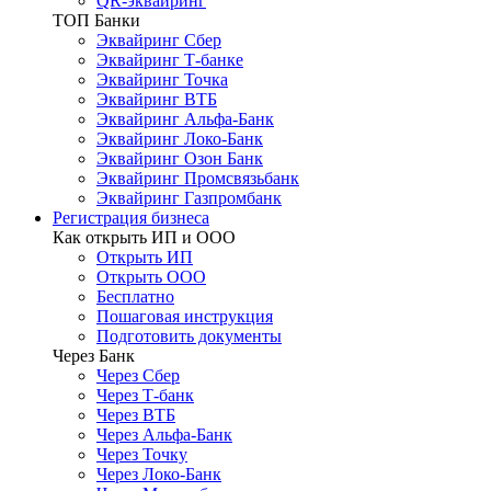
QR-эквайринг
ТОП Банки
Эквайринг Сбер
Эквайринг Т-банке
Эквайринг Точка
Эквайринг ВТБ
Эквайринг Альфа-Банк
Эквайринг Локо-Банк
Эквайринг Озон Банк
Эквайринг Промсвязьбанк
Эквайринг Газпромбанк
Регистрация бизнеса
Как открыть ИП и ООО
Открыть ИП
Открыть ООО
Бесплатно
Пошаговая инструкция
Подготовить документы
Через Банк
Через Сбер
Через Т-банк
Через ВТБ
Через Альфа-Банк
Через Точку
Через Локо-Банк