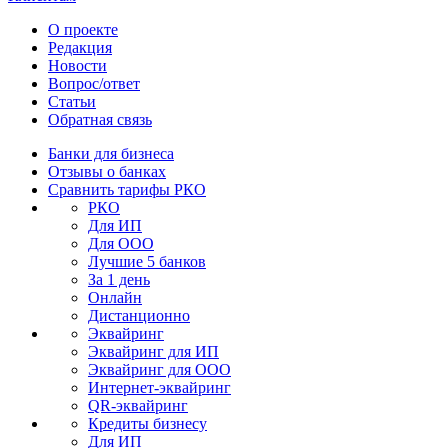
О проекте
Редакция
Новости
Вопрос/ответ
Статьи
Обратная связь
Банки для бизнеса
Отзывы о банках
Сравнить тарифы РКО
РКО
Для ИП
Для ООО
Лучшие 5 банков
За 1 день
Онлайн
Дистанционно
Эквайринг
Эквайринг для ИП
Эквайринг для ООО
Интернет-эквайринг
QR-эквайринг
Кредиты бизнесу
Для ИП