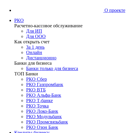
О проекте
РКО
Расчетно-кассовое обслуживание
Для ИП
Для ООО
Как открыть счет
За 1 день
Онлайн
Дистанционно
Банки для бизнеса
Банки только для бизнеса
ТОП Банки
РКО Сбер
РКО Газпромбанк
РКО ВТБ
РКО Альфа-Банк
РКО Т-банке
РКО Точка
РКО Локо-Банк
РКО Модульбанк
РКО Промсвязьбанк
РКО Озон Банк
Кредиты бизнесу