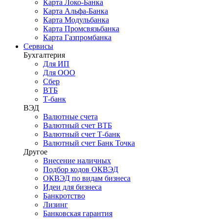
Карта Локо-Банка
Карта Альфа-Банка
Карта Модульбанка
Карта Промсвязьбанка
Карта Газпромбанка
Сервисы
Бухгалтерия
Для ИП
Для ООО
Сбер
ВТБ
Т-банк
ВЭД
Валютные счета
Валютный счет ВТБ
Валютный счет Т-банк
Валютный счет Банк Точка
Другое
Внесение наличных
Подбор кодов ОКВЭД
ОКВЭД по видам бизнеса
Идеи для бизнеса
Банкротство
Лизинг
Банковская гарантия