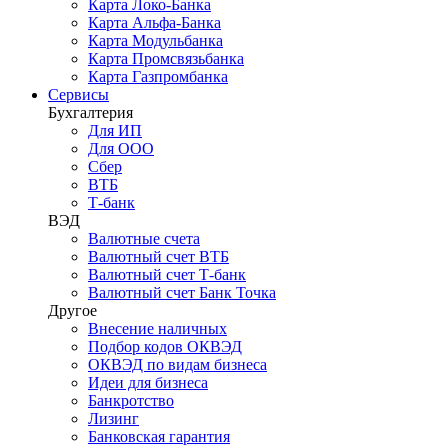
Карта Локо-Банка
Карта Альфа-Банка
Карта Модульбанка
Карта Промсвязьбанка
Карта Газпромбанка
Сервисы
Бухгалтерия
Для ИП
Для ООО
Сбер
ВТБ
Т-банк
ВЭД
Валютные счета
Валютный счет ВТБ
Валютный счет Т-банк
Валютный счет Банк Точка
Другое
Внесение наличных
Подбор кодов ОКВЭД
ОКВЭД по видам бизнеса
Идеи для бизнеса
Банкротство
Лизинг
Банковская гарантия