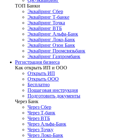
QR-эквайринг
ТОП Банки
Эквайринг Сбер
Эквайринг Т-банке
Эквайринг Точка
Эквайринг ВТБ
Эквайринг Альфа-Банк
Эквайринг Локо-Банк
Эквайринг Озон Банк
Эквайринг Промсвязьбанк
Эквайринг Газпромбанк
Регистрация бизнеса
Как открыть ИП и ООО
Открыть ИП
Открыть ООО
Бесплатно
Пошаговая инструкция
Подготовить документы
Через Банк
Через Сбер
Через Т-банк
Через ВТБ
Через Альфа-Банк
Через Точку
Через Локо-Банк