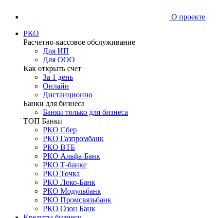
О проекте
РКО
Расчетно-кассовое обслуживание
Для ИП
Для ООО
Как открыть счет
За 1 день
Онлайн
Дистанционно
Банки для бизнеса
Банки только для бизнеса
ТОП Банки
РКО Сбер
РКО Газпромбанк
РКО ВТБ
РКО Альфа-Банк
РКО Т-банке
РКО Точка
РКО Локо-Банк
РКО Модульбанк
РКО Промсвязьбанк
РКО Озон Банк
Кредиты бизнесу