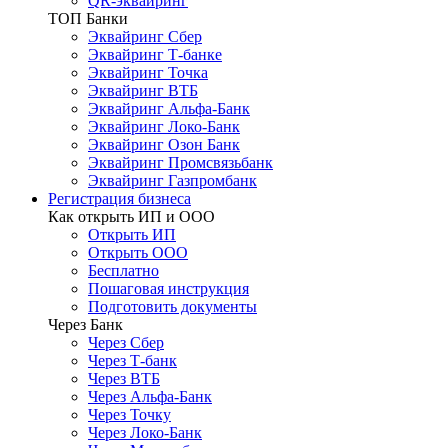
QR-эквайринг
ТОП Банки
Эквайринг Сбер
Эквайринг Т-банке
Эквайринг Точка
Эквайринг ВТБ
Эквайринг Альфа-Банк
Эквайринг Локо-Банк
Эквайринг Озон Банк
Эквайринг Промсвязьбанк
Эквайринг Газпромбанк
Регистрация бизнеса
Как открыть ИП и ООО
Открыть ИП
Открыть ООО
Бесплатно
Пошаговая инструкция
Подготовить документы
Через Банк
Через Сбер
Через Т-банк
Через ВТБ
Через Альфа-Банк
Через Точку
Через Локо-Банк