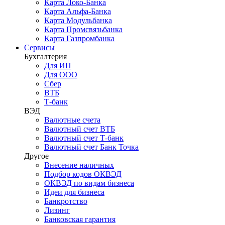
Карта Локо-Банка
Карта Альфа-Банка
Карта Модульбанка
Карта Промсвязьбанка
Карта Газпромбанка
Сервисы
Бухгалтерия
Для ИП
Для ООО
Сбер
ВТБ
Т-банк
ВЭД
Валютные счета
Валютный счет ВТБ
Валютный счет Т-банк
Валютный счет Банк Точка
Другое
Внесение наличных
Подбор кодов ОКВЭД
ОКВЭД по видам бизнеса
Идеи для бизнеса
Банкротство
Лизинг
Банковская гарантия