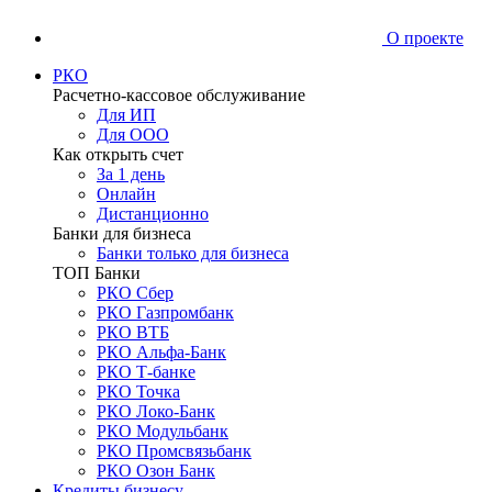
О проекте
РКО
Расчетно-кассовое обслуживание
Для ИП
Для ООО
Как открыть счет
За 1 день
Онлайн
Дистанционно
Банки для бизнеса
Банки только для бизнеса
ТОП Банки
РКО Сбер
РКО Газпромбанк
РКО ВТБ
РКО Альфа-Банк
РКО Т-банке
РКО Точка
РКО Локо-Банк
РКО Модульбанк
РКО Промсвязьбанк
РКО Озон Банк
Кредиты бизнесу