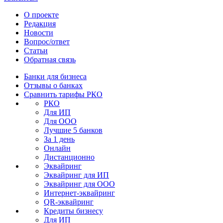
О проекте
Редакция
Новости
Вопрос/ответ
Статьи
Обратная связь
Банки для бизнеса
Отзывы о банках
Сравнить тарифы РКО
РКО
Для ИП
Для ООО
Лучшие 5 банков
За 1 день
Онлайн
Дистанционно
Эквайринг
Эквайринг для ИП
Эквайринг для ООО
Интернет-эквайринг
QR-эквайринг
Кредиты бизнесу
Для ИП