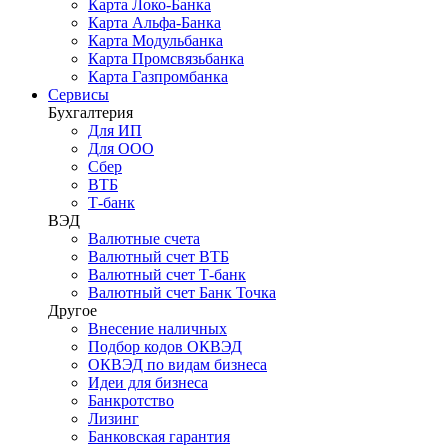
Карта Локо-Банка
Карта Альфа-Банка
Карта Модульбанка
Карта Промсвязьбанка
Карта Газпромбанка
Сервисы
Бухгалтерия
Для ИП
Для ООО
Сбер
ВТБ
Т-банк
ВЭД
Валютные счета
Валютный счет ВТБ
Валютный счет Т-банк
Валютный счет Банк Точка
Другое
Внесение наличных
Подбор кодов ОКВЭД
ОКВЭД по видам бизнеса
Идеи для бизнеса
Банкротство
Лизинг
Банковская гарантия