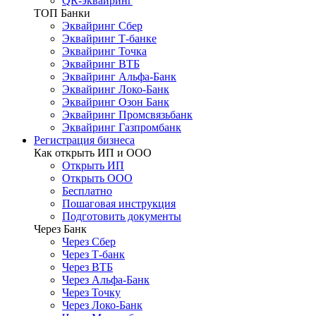
QR-эквайринг
ТОП Банки
Эквайринг Сбер
Эквайринг Т-банке
Эквайринг Точка
Эквайринг ВТБ
Эквайринг Альфа-Банк
Эквайринг Локо-Банк
Эквайринг Озон Банк
Эквайринг Промсвязьбанк
Эквайринг Газпромбанк
Регистрация бизнеса
Как открыть ИП и ООО
Открыть ИП
Открыть ООО
Бесплатно
Пошаговая инструкция
Подготовить документы
Через Банк
Через Сбер
Через Т-банк
Через ВТБ
Через Альфа-Банк
Через Точку
Через Локо-Банк