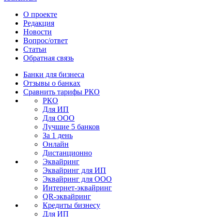
О проекте
Редакция
Новости
Вопрос/ответ
Статьи
Обратная связь
Банки для бизнеса
Отзывы о банках
Сравнить тарифы РКО
РКО
Для ИП
Для ООО
Лучшие 5 банков
За 1 день
Онлайн
Дистанционно
Эквайринг
Эквайринг для ИП
Эквайринг для ООО
Интернет-эквайринг
QR-эквайринг
Кредиты бизнесу
Для ИП