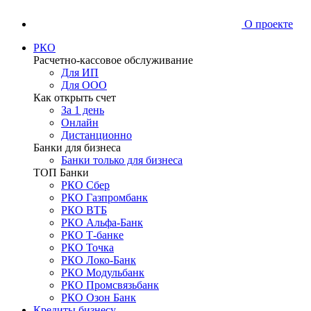
О проекте
РКО
Расчетно-кассовое обслуживание
Для ИП
Для ООО
Как открыть счет
За 1 день
Онлайн
Дистанционно
Банки для бизнеса
Банки только для бизнеса
ТОП Банки
РКО Сбер
РКО Газпромбанк
РКО ВТБ
РКО Альфа-Банк
РКО Т-банке
РКО Точка
РКО Локо-Банк
РКО Модульбанк
РКО Промсвязьбанк
РКО Озон Банк
Кредиты бизнесу