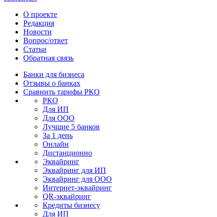
О проекте
Редакция
Новости
Вопрос/ответ
Статьи
Обратная связь
Банки для бизнеса
Отзывы о банках
Сравнить тарифы РКО
РКО
Для ИП
Для ООО
Лучшие 5 банков
За 1 день
Онлайн
Дистанционно
Эквайринг
Эквайринг для ИП
Эквайринг для ООО
Интернет-эквайринг
QR-эквайринг
Кредиты бизнесу
Для ИП