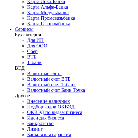
Карта Локо-Банка
Карта Альфа-Банка
Карта Модульбанка
Карта Промсвязьбанка
Карта Газпромбанка
Сервисы
Бухгалтерия
Для ИП
Для ООО
Сбер
ВТБ
Т-банк
ВЭД
Валютные счета
Валютный счет ВТБ
Валютный счет Т-банк
Валютный счет Банк Точка
Другое
Внесение наличных
Подбор кодов ОКВЭД
ОКВЭД по видам бизнеса
Идеи для бизнеса
Банкротство
Лизинг
Банковская гарантия