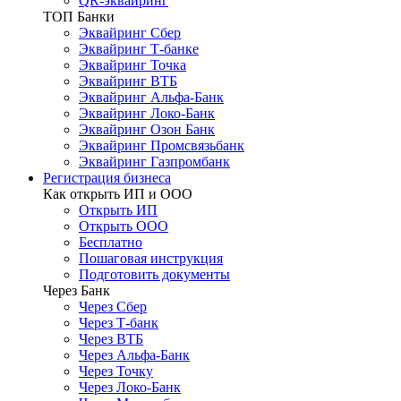
QR-эквайринг
ТОП Банки
Эквайринг Сбер
Эквайринг Т-банке
Эквайринг Точка
Эквайринг ВТБ
Эквайринг Альфа-Банк
Эквайринг Локо-Банк
Эквайринг Озон Банк
Эквайринг Промсвязьбанк
Эквайринг Газпромбанк
Регистрация бизнеса
Как открыть ИП и ООО
Открыть ИП
Открыть ООО
Бесплатно
Пошаговая инструкция
Подготовить документы
Через Банк
Через Сбер
Через Т-банк
Через ВТБ
Через Альфа-Банк
Через Точку
Через Локо-Банк