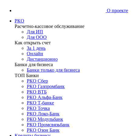
О проекте
РКО
Расчетно-кассовое обслуживание
Для ИП
Для ООО
Как открыть счет
За 1 день
Онлайн
Дистанционно
Банки для бизнеса
Банки только для бизнеса
ТОП Банки
РКО Сбер
РКО Газпромбанк
РКО ВТБ
РКО Альфа-Банк
РКО Т-банке
РКО Точка
РКО Локо-Банк
РКО Модульбанк
РКО Промсвязьбанк
РКО Озон Банк
Кредиты бизнесу