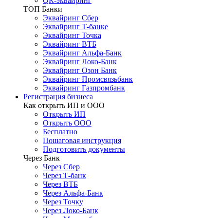
QR-эквайринг
ТОП Банки
Эквайринг Сбер
Эквайринг Т-банке
Эквайринг Точка
Эквайринг ВТБ
Эквайринг Альфа-Банк
Эквайринг Локо-Банк
Эквайринг Озон Банк
Эквайринг Промсвязьбанк
Эквайринг Газпромбанк
Регистрация бизнеса
Как открыть ИП и ООО
Открыть ИП
Открыть ООО
Бесплатно
Пошаговая инструкция
Подготовить документы
Через Банк
Через Сбер
Через Т-банк
Через ВТБ
Через Альфа-Банк
Через Точку
Через Локо-Банк