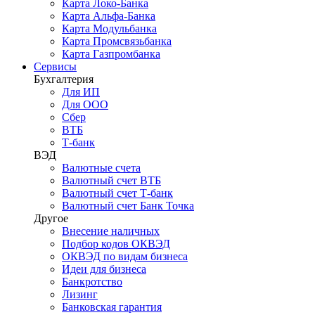
Карта Локо-Банка
Карта Альфа-Банка
Карта Модульбанка
Карта Промсвязьбанка
Карта Газпромбанка
Сервисы
Бухгалтерия
Для ИП
Для ООО
Сбер
ВТБ
Т-банк
ВЭД
Валютные счета
Валютный счет ВТБ
Валютный счет Т-банк
Валютный счет Банк Точка
Другое
Внесение наличных
Подбор кодов ОКВЭД
ОКВЭД по видам бизнеса
Идеи для бизнеса
Банкротство
Лизинг
Банковская гарантия