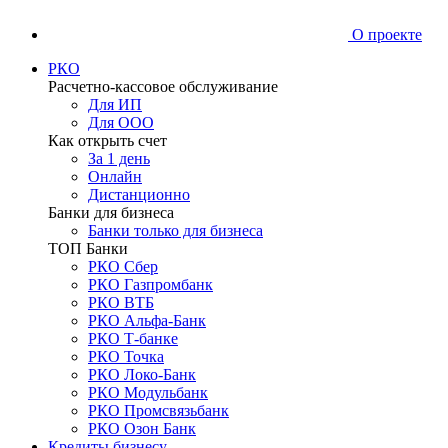
О проекте
РКО
Расчетно-кассовое обслуживание
Для ИП
Для ООО
Как открыть счет
За 1 день
Онлайн
Дистанционно
Банки для бизнеса
Банки только для бизнеса
ТОП Банки
РКО Сбер
РКО Газпромбанк
РКО ВТБ
РКО Альфа-Банк
РКО Т-банке
РКО Точка
РКО Локо-Банк
РКО Модульбанк
РКО Промсвязьбанк
РКО Озон Банк
Кредиты бизнесу