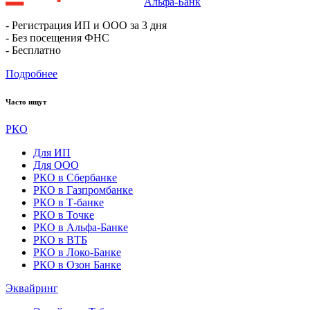
Альфа-Банк
- Регистрация ИП и ООО за 3 дня
- Без посещения ФНС
- Бесплатно
Подробнее
Часто ищут
РКО
Для ИП
Для ООО
РКО в Сбербанке
РКО в Газпромбанке
РКО в Т-банке
РКО в Точке
РКО в Альфа-Банке
РКО в ВТБ
РКО в Локо-Банке
РКО в Озон Банке
Эквайринг