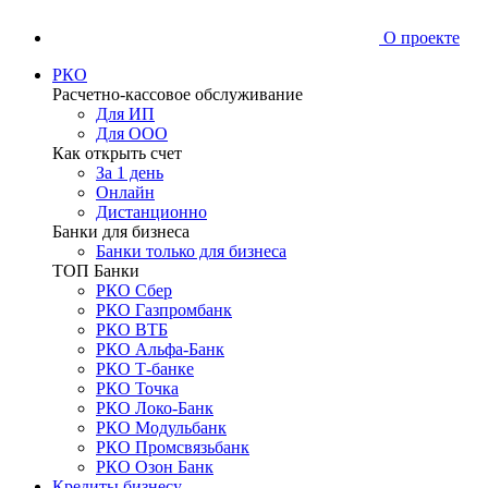
О проекте
РКО
Расчетно-кассовое обслуживание
Для ИП
Для ООО
Как открыть счет
За 1 день
Онлайн
Дистанционно
Банки для бизнеса
Банки только для бизнеса
ТОП Банки
РКО Сбер
РКО Газпромбанк
РКО ВТБ
РКО Альфа-Банк
РКО Т-банке
РКО Точка
РКО Локо-Банк
РКО Модульбанк
РКО Промсвязьбанк
РКО Озон Банк
Кредиты бизнесу