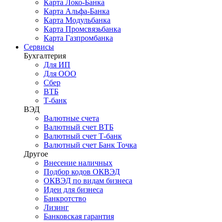
Карта Локо-Банка
Карта Альфа-Банка
Карта Модульбанка
Карта Промсвязьбанка
Карта Газпромбанка
Сервисы
Бухгалтерия
Для ИП
Для ООО
Сбер
ВТБ
Т-банк
ВЭД
Валютные счета
Валютный счет ВТБ
Валютный счет Т-банк
Валютный счет Банк Точка
Другое
Внесение наличных
Подбор кодов ОКВЭД
ОКВЭД по видам бизнеса
Идеи для бизнеса
Банкротство
Лизинг
Банковская гарантия