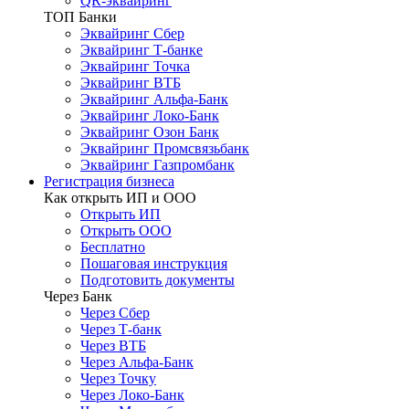
QR-эквайринг
ТОП Банки
Эквайринг Сбер
Эквайринг Т-банке
Эквайринг Точка
Эквайринг ВТБ
Эквайринг Альфа-Банк
Эквайринг Локо-Банк
Эквайринг Озон Банк
Эквайринг Промсвязьбанк
Эквайринг Газпромбанк
Регистрация бизнеса
Как открыть ИП и ООО
Открыть ИП
Открыть ООО
Бесплатно
Пошаговая инструкция
Подготовить документы
Через Банк
Через Сбер
Через Т-банк
Через ВТБ
Через Альфа-Банк
Через Точку
Через Локо-Банк