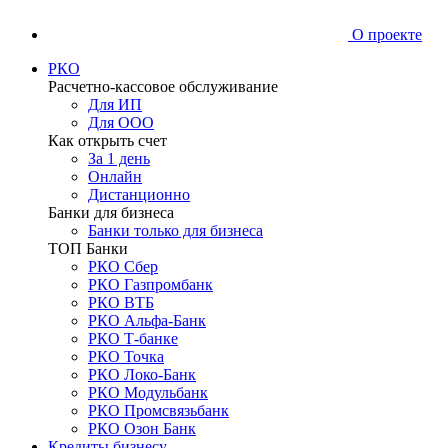
О проекте
РКО
Расчетно-кассовое обслуживание
Для ИП
Для ООО
Как открыть счет
За 1 день
Онлайн
Дистанционно
Банки для бизнеса
Банки только для бизнеса
ТОП Банки
РКО Сбер
РКО Газпромбанк
РКО ВТБ
РКО Альфа-Банк
РКО Т-банке
РКО Точка
РКО Локо-Банк
РКО Модульбанк
РКО Промсвязьбанк
РКО Озон Банк
Кредиты бизнесу