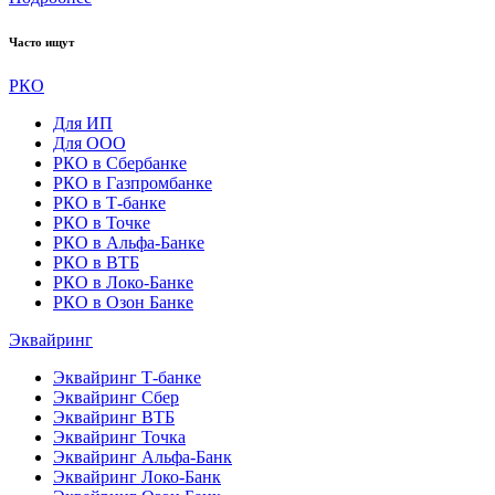
Часто ищут
РКО
Для ИП
Для ООО
РКО в Сбербанке
РКО в Газпромбанке
РКО в Т-банке
РКО в Точке
РКО в Альфа-Банке
РКО в ВТБ
РКО в Локо-Банке
РКО в Озон Банке
Эквайринг
Эквайринг Т-банке
Эквайринг Сбер
Эквайринг ВТБ
Эквайринг Точка
Эквайринг Альфа-Банк
Эквайринг Локо-Банк