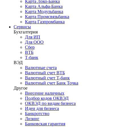
Карта Локо-Банка
Карта Альфа-Банка
Карта Модульбанка
Карта Промсвязьбанка
Карта Газпромбанка
Сервисы
Бухгалтерия
Для ИП
Для ООО
Сбер
ВТБ
Т-банк
ВЭД
Валютные счета
Валютный счет ВТБ
Валютный счет Т-банк
Валютный счет Банк Точка
Другое
Внесение наличных
Подбор кодов ОКВЭД
ОКВЭД по видам бизнеса
Идеи для бизнеса
Банкротство
Лизинг
Банковская гарантия