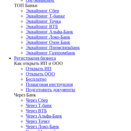
QR-эквайринг
ТОП Банки
Эквайринг Сбер
Эквайринг Т-банке
Эквайринг Точка
Эквайринг ВТБ
Эквайринг Альфа-Банк
Эквайринг Локо-Банк
Эквайринг Озон Банк
Эквайринг Промсвязьбанк
Эквайринг Газпромбанк
Регистрация бизнеса
Как открыть ИП и ООО
Открыть ИП
Открыть ООО
Бесплатно
Пошаговая инструкция
Подготовить документы
Через Банк
Через Сбер
Через Т-банк
Через ВТБ
Через Альфа-Банк
Через Точку
Через Локо-Банк