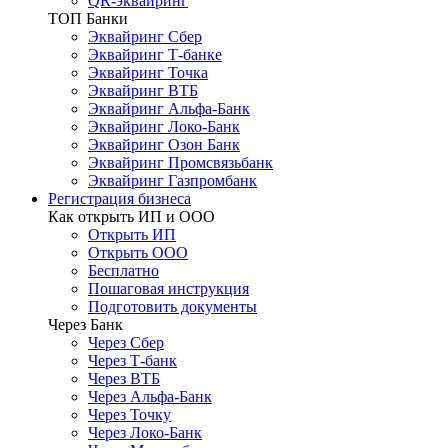
QR-эквайринг
ТОП Банки
Эквайринг Сбер
Эквайринг Т-банке
Эквайринг Точка
Эквайринг ВТБ
Эквайринг Альфа-Банк
Эквайринг Локо-Банк
Эквайринг Озон Банк
Эквайринг Промсвязьбанк
Эквайринг Газпромбанк
Регистрация бизнеса
Как открыть ИП и ООО
Открыть ИП
Открыть ООО
Бесплатно
Пошаговая инструкция
Подготовить документы
Через Банк
Через Сбер
Через Т-банк
Через ВТБ
Через Альфа-Банк
Через Точку
Через Локо-Банк