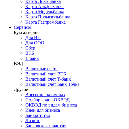
Карта Локо-Банка
Карта Альфа-Банка
Карта Модульбанка
Карта Промсвязьбанка
Карта Газпромбанка
Сервисы
Бухгалтерия
Для ИП
Для ООО
Сбер
ВТБ
Т-банк
ВЭД
Валютные счета
Валютный счет ВТБ
Валютный счет Т-банк
Валютный счет Банк Точка
Другое
Внесение наличных
Подбор кодов ОКВЭД
ОКВЭД по видам бизнеса
Идеи для бизнеса
Банкротство
Лизинг
Банковская гарантия