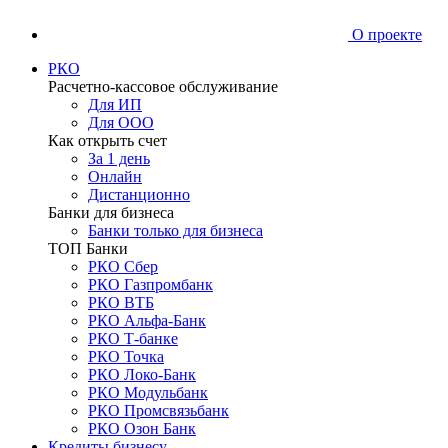
О проекте
РКО
Расчетно-кассовое обслуживание
Для ИП
Для ООО
Как открыть счет
За 1 день
Онлайн
Дистанционно
Банки для бизнеса
Банки только для бизнеса
ТОП Банки
РКО Сбер
РКО Газпромбанк
РКО ВТБ
РКО Альфа-Банк
РКО Т-банке
РКО Точка
РКО Локо-Банк
РКО Модульбанк
РКО Промсвязьбанк
РКО Озон Банк
Кредиты бизнесу