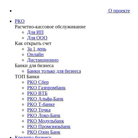
О проекте
РКО
Расчетно-кассовое обслуживание
Для ИП
Для ООО
Как открыть счет
За 1 день
Онлайн
Дистанционно
Банки для бизнеса
Банки только для бизнеса
ТОП Банки
РКО Сбер
РКО Газпромбанк
РКО ВТБ
РКО Альфа-Банк
РКО Т-банке
РКО Точка
РКО Локо-Банк
РКО Модульбанк
РКО Промсвязьбанк
РКО Озон Банк
Кредиты бизнесу