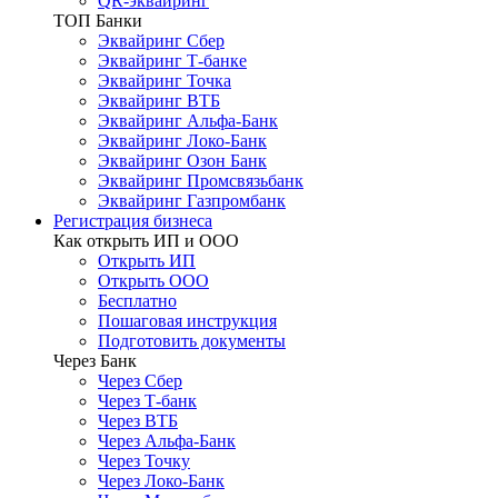
QR-эквайринг
ТОП Банки
Эквайринг Сбер
Эквайринг Т-банке
Эквайринг Точка
Эквайринг ВТБ
Эквайринг Альфа-Банк
Эквайринг Локо-Банк
Эквайринг Озон Банк
Эквайринг Промсвязьбанк
Эквайринг Газпромбанк
Регистрация бизнеса
Как открыть ИП и ООО
Открыть ИП
Открыть ООО
Бесплатно
Пошаговая инструкция
Подготовить документы
Через Банк
Через Сбер
Через Т-банк
Через ВТБ
Через Альфа-Банк
Через Точку
Через Локо-Банк