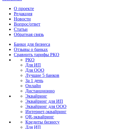
О проекте
Редакция
Новости
Вопрос/ответ
Статьи
Обратная связь
Банки для бизнеса
Отзывы о банках
Сравнить тарифы РКО
РКО
Для ИП
Для ООО
Лучшие 5 банков
За 1 день
Онлайн
Дистанционно
Эквайринг
Эквайринг для ИП
Эквайринг для ООО
Интернет-эквайринг
QR-эквайринг
Кредиты бизнесу
Для ИП