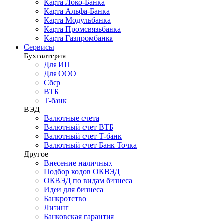
Карта Локо-Банка
Карта Альфа-Банка
Карта Модульбанка
Карта Промсвязьбанка
Карта Газпромбанка
Сервисы
Бухгалтерия
Для ИП
Для ООО
Сбер
ВТБ
Т-банк
ВЭД
Валютные счета
Валютный счет ВТБ
Валютный счет Т-банк
Валютный счет Банк Точка
Другое
Внесение наличных
Подбор кодов ОКВЭД
ОКВЭД по видам бизнеса
Идеи для бизнеса
Банкротство
Лизинг
Банковская гарантия