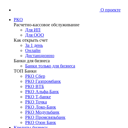
О проекте
РКО
Расчетно-кассовое обслуживание
Для ИП
Для ООО
Как открыть счет
За 1 день
Онлайн
Дистанционно
Банки для бизнеса
Банки только для бизнеса
ТОП Банки
РКО Сбер
РКО Газпромбанк
РКО ВТБ
РКО Альфа-Банк
РКО Т-банке
РКО Точка
РКО Локо-Банк
РКО Модульбанк
РКО Промсвязьбанк
РКО Озон Банк
Кредиты бизнесу