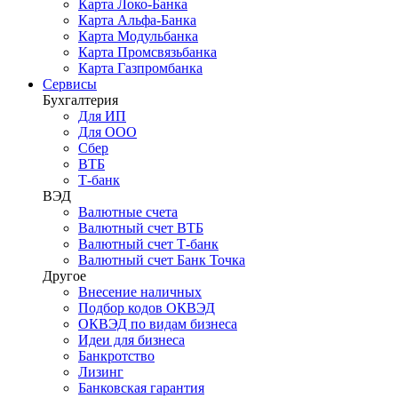
Карта Локо-Банка
Карта Альфа-Банка
Карта Модульбанка
Карта Промсвязьбанка
Карта Газпромбанка
Сервисы
Бухгалтерия
Для ИП
Для ООО
Сбер
ВТБ
Т-банк
ВЭД
Валютные счета
Валютный счет ВТБ
Валютный счет Т-банк
Валютный счет Банк Точка
Другое
Внесение наличных
Подбор кодов ОКВЭД
ОКВЭД по видам бизнеса
Идеи для бизнеса
Банкротство
Лизинг
Банковская гарантия