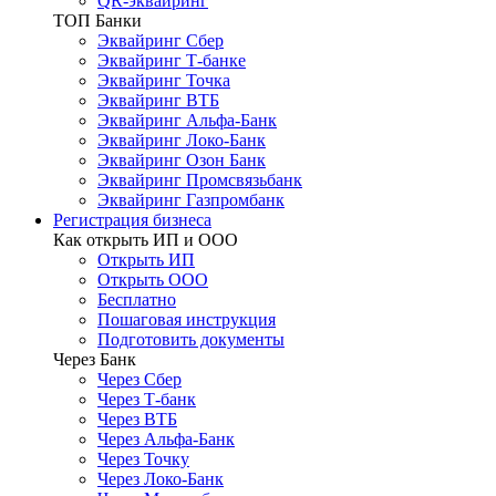
QR-эквайринг
ТОП Банки
Эквайринг Сбер
Эквайринг Т-банке
Эквайринг Точка
Эквайринг ВТБ
Эквайринг Альфа-Банк
Эквайринг Локо-Банк
Эквайринг Озон Банк
Эквайринг Промсвязьбанк
Эквайринг Газпромбанк
Регистрация бизнеса
Как открыть ИП и ООО
Открыть ИП
Открыть ООО
Бесплатно
Пошаговая инструкция
Подготовить документы
Через Банк
Через Сбер
Через Т-банк
Через ВТБ
Через Альфа-Банк
Через Точку
Через Локо-Банк