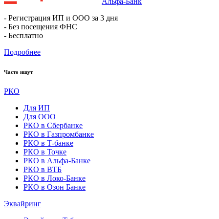
Альфа-Банк
- Регистрация ИП и ООО за 3 дня
- Без посещения ФНС
- Бесплатно
Подробнее
Часто ищут
РКО
Для ИП
Для ООО
РКО в Сбербанке
РКО в Газпромбанке
РКО в Т-банке
РКО в Точке
РКО в Альфа-Банке
РКО в ВТБ
РКО в Локо-Банке
РКО в Озон Банке
Эквайринг