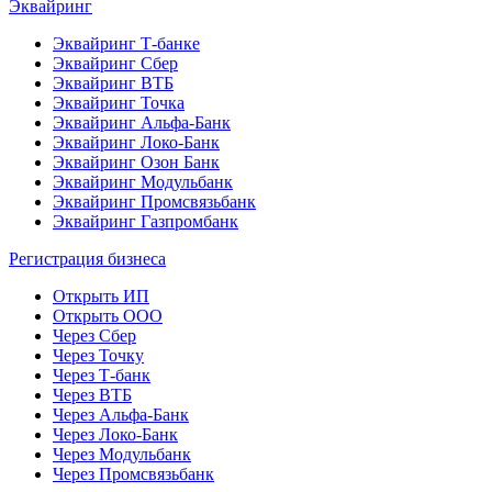
Эквайринг
Эквайринг Т-банке
Эквайринг Сбер
Эквайринг ВТБ
Эквайринг Точка
Эквайринг Альфа-Банк
Эквайринг Локо-Банк
Эквайринг Озон Банк
Эквайринг Модульбанк
Эквайринг Промсвязьбанк
Эквайринг Газпромбанк
Регистрация бизнеса
Открыть ИП
Открыть ООО
Через Сбер
Через Точку
Через Т-банк
Через ВТБ
Через Альфа-Банк
Через Локо-Банк
Через Модульбанк
Через Промсвязьбанк