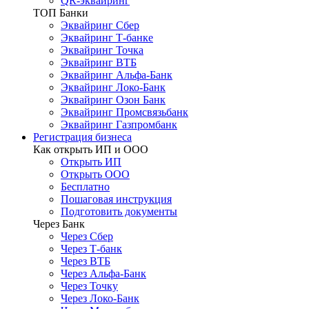
QR-эквайринг
ТОП Банки
Эквайринг Сбер
Эквайринг Т-банке
Эквайринг Точка
Эквайринг ВТБ
Эквайринг Альфа-Банк
Эквайринг Локо-Банк
Эквайринг Озон Банк
Эквайринг Промсвязьбанк
Эквайринг Газпромбанк
Регистрация бизнеса
Как открыть ИП и ООО
Открыть ИП
Открыть ООО
Бесплатно
Пошаговая инструкция
Подготовить документы
Через Банк
Через Сбер
Через Т-банк
Через ВТБ
Через Альфа-Банк
Через Точку
Через Локо-Банк