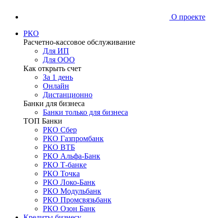
О проекте
РКО
Расчетно-кассовое обслуживание
Для ИП
Для ООО
Как открыть счет
За 1 день
Онлайн
Дистанционно
Банки для бизнеса
Банки только для бизнеса
ТОП Банки
РКО Сбер
РКО Газпромбанк
РКО ВТБ
РКО Альфа-Банк
РКО Т-банке
РКО Точка
РКО Локо-Банк
РКО Модульбанк
РКО Промсвязьбанк
РКО Озон Банк
Кредиты бизнесу