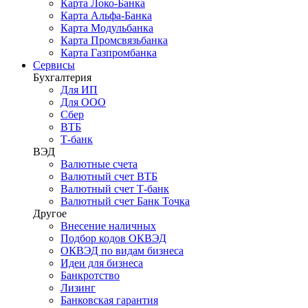
Карта Локо-Банка
Карта Альфа-Банка
Карта Модульбанка
Карта Промсвязьбанка
Карта Газпромбанка
Сервисы
Бухгалтерия
Для ИП
Для ООО
Сбер
ВТБ
Т-банк
ВЭД
Валютные счета
Валютный счет ВТБ
Валютный счет Т-банк
Валютный счет Банк Точка
Другое
Внесение наличных
Подбор кодов ОКВЭД
ОКВЭД по видам бизнеса
Идеи для бизнеса
Банкротство
Лизинг
Банковская гарантия