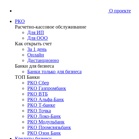
О проекте
РКО
Расчетно-кассовое обслуживание
Для ИП
Для ООО
Как открыть счет
За 1 день
Онлайн
Дистанционно
Банки для бизнеса
Банки только для бизнеса
ТОП Банки
РКО Сбер
РКО Газпромбанк
РКО ВТБ
РКО Альфа-Банк
РКО Т-банке
РКО Точка
РКО Локо-Банк
РКО Модульбанк
РКО Промсвязьбанк
РКО Озон Банк
Кредиты бизнесу