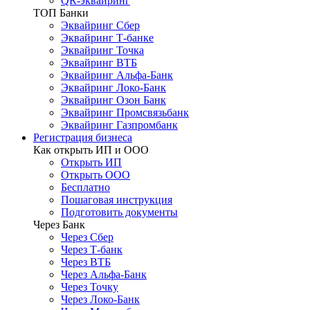
QR-эквайринг
ТОП Банки
Эквайринг Сбер
Эквайринг Т-банке
Эквайринг Точка
Эквайринг ВТБ
Эквайринг Альфа-Банк
Эквайринг Локо-Банк
Эквайринг Озон Банк
Эквайринг Промсвязьбанк
Эквайринг Газпромбанк
Регистрация бизнеса
Как открыть ИП и ООО
Открыть ИП
Открыть ООО
Бесплатно
Пошаговая инструкция
Подготовить документы
Через Банк
Через Сбер
Через Т-банк
Через ВТБ
Через Альфа-Банк
Через Точку
Через Локо-Банк