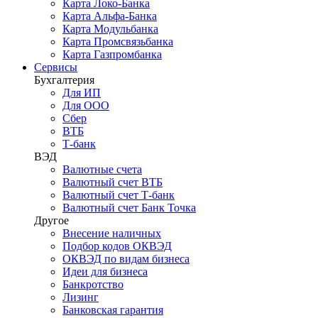
Карта Локо-Банка
Карта Альфа-Банка
Карта Модульбанка
Карта Промсвязьбанка
Карта Газпромбанка
Сервисы
Бухгалтерия
Для ИП
Для ООО
Сбер
ВТБ
Т-банк
ВЭД
Валютные счета
Валютный счет ВТБ
Валютный счет Т-банк
Валютный счет Банк Точка
Другое
Внесение наличных
Подбор кодов ОКВЭД
ОКВЭД по видам бизнеса
Идеи для бизнеса
Банкротство
Лизинг
Банковская гарантия