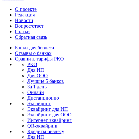
О проекте
Редакция
Новости
Вопрос/ответ
Статьи
Обратная связь
Банки для бизнеса
Отзывы о банках
Сравнить тарифы РКО
РКО
Для ИП
Для ООО
Лучшие 5 банков
За 1 день
Онлайн
Дистанционно
Эквайринг
Эквайринг для ИП
Эквайринг для ООО
Интернет-эквайринг
QR-эквайринг
Кредиты бизнесу
Для ИП