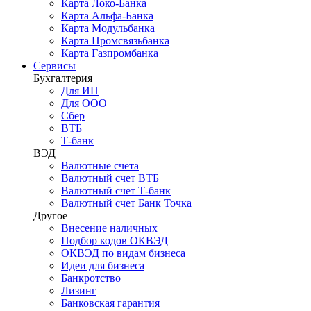
Карта Локо-Банка
Карта Альфа-Банка
Карта Модульбанка
Карта Промсвязьбанка
Карта Газпромбанка
Сервисы
Бухгалтерия
Для ИП
Для ООО
Сбер
ВТБ
Т-банк
ВЭД
Валютные счета
Валютный счет ВТБ
Валютный счет Т-банк
Валютный счет Банк Точка
Другое
Внесение наличных
Подбор кодов ОКВЭД
ОКВЭД по видам бизнеса
Идеи для бизнеса
Банкротство
Лизинг
Банковская гарантия