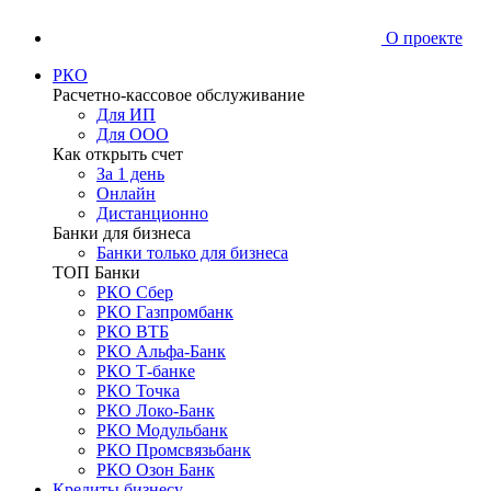
О проекте
РКО
Расчетно-кассовое обслуживание
Для ИП
Для ООО
Как открыть счет
За 1 день
Онлайн
Дистанционно
Банки для бизнеса
Банки только для бизнеса
ТОП Банки
РКО Сбер
РКО Газпромбанк
РКО ВТБ
РКО Альфа-Банк
РКО Т-банке
РКО Точка
РКО Локо-Банк
РКО Модульбанк
РКО Промсвязьбанк
РКО Озон Банк
Кредиты бизнесу