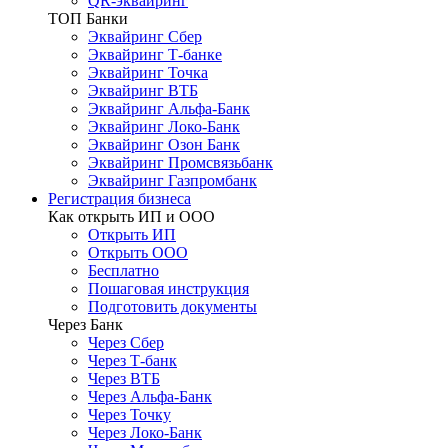
QR-эквайринг
ТОП Банки
Эквайринг Сбер
Эквайринг Т-банке
Эквайринг Точка
Эквайринг ВТБ
Эквайринг Альфа-Банк
Эквайринг Локо-Банк
Эквайринг Озон Банк
Эквайринг Промсвязьбанк
Эквайринг Газпромбанк
Регистрация бизнеса
Как открыть ИП и ООО
Открыть ИП
Открыть ООО
Бесплатно
Пошаговая инструкция
Подготовить документы
Через Банк
Через Сбер
Через Т-банк
Через ВТБ
Через Альфа-Банк
Через Точку
Через Локо-Банк