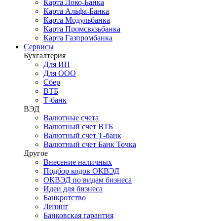
Карта Локо-Банка
Карта Альфа-Банка
Карта Модульбанка
Карта Промсвязьбанка
Карта Газпромбанка
Сервисы
Бухгалтерия
Для ИП
Для ООО
Сбер
ВТБ
Т-банк
ВЭД
Валютные счета
Валютный счет ВТБ
Валютный счет Т-банк
Валютный счет Банк Точка
Другое
Внесение наличных
Подбор кодов ОКВЭД
ОКВЭД по видам бизнеса
Идеи для бизнеса
Банкротство
Лизинг
Банковская гарантия