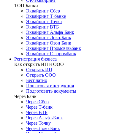
QR-эквайринг
ТОП Банки
Эквайринг Сбер
Эквайринг Т-банке
Эквайринг Точка
Эквайринг ВТБ
Эквайринг Альфа-Банк
Эквайринг Локо-Банк
Эквайринг Озон Банк
Эквайринг Промсвязьбанк
Эквайринг Газпромбанк
Регистрация бизнеса
Как открыть ИП и ООО
Открыть ИП
Открыть ООО
Бесплатно
Пошаговая инструкция
Подготовить документы
Через Банк
Через Сбер
Через Т-банк
Через ВТБ
Через Альфа-Банк
Через Точку
Через Локо-Банк