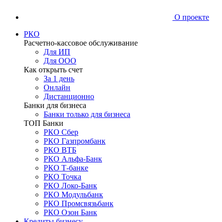
О проекте
РКО
Расчетно-кассовое обслуживание
Для ИП
Для ООО
Как открыть счет
За 1 день
Онлайн
Дистанционно
Банки для бизнеса
Банки только для бизнеса
ТОП Банки
РКО Сбер
РКО Газпромбанк
РКО ВТБ
РКО Альфа-Банк
РКО Т-банке
РКО Точка
РКО Локо-Банк
РКО Модульбанк
РКО Промсвязьбанк
РКО Озон Банк
Кредиты бизнесу