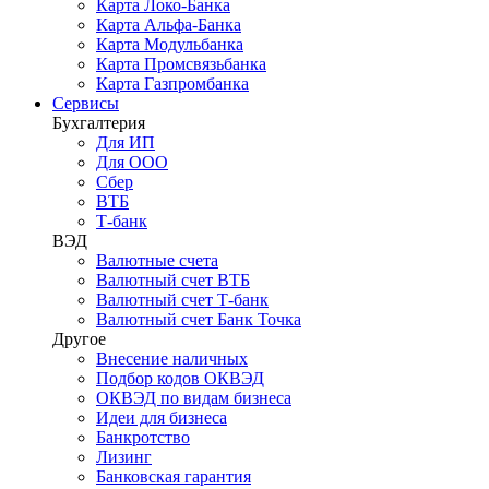
Карта Локо-Банка
Карта Альфа-Банка
Карта Модульбанка
Карта Промсвязьбанка
Карта Газпромбанка
Сервисы
Бухгалтерия
Для ИП
Для ООО
Сбер
ВТБ
Т-банк
ВЭД
Валютные счета
Валютный счет ВТБ
Валютный счет Т-банк
Валютный счет Банк Точка
Другое
Внесение наличных
Подбор кодов ОКВЭД
ОКВЭД по видам бизнеса
Идеи для бизнеса
Банкротство
Лизинг
Банковская гарантия