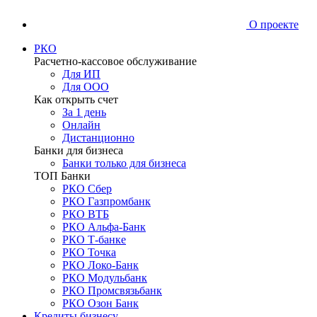
О проекте
РКО
Расчетно-кассовое обслуживание
Для ИП
Для ООО
Как открыть счет
За 1 день
Онлайн
Дистанционно
Банки для бизнеса
Банки только для бизнеса
ТОП Банки
РКО Сбер
РКО Газпромбанк
РКО ВТБ
РКО Альфа-Банк
РКО Т-банке
РКО Точка
РКО Локо-Банк
РКО Модульбанк
РКО Промсвязьбанк
РКО Озон Банк
Кредиты бизнесу