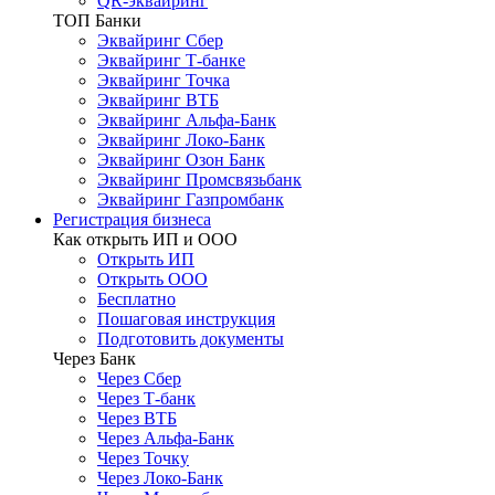
QR-эквайринг
ТОП Банки
Эквайринг Сбер
Эквайринг Т-банке
Эквайринг Точка
Эквайринг ВТБ
Эквайринг Альфа-Банк
Эквайринг Локо-Банк
Эквайринг Озон Банк
Эквайринг Промсвязьбанк
Эквайринг Газпромбанк
Регистрация бизнеса
Как открыть ИП и ООО
Открыть ИП
Открыть ООО
Бесплатно
Пошаговая инструкция
Подготовить документы
Через Банк
Через Сбер
Через Т-банк
Через ВТБ
Через Альфа-Банк
Через Точку
Через Локо-Банк