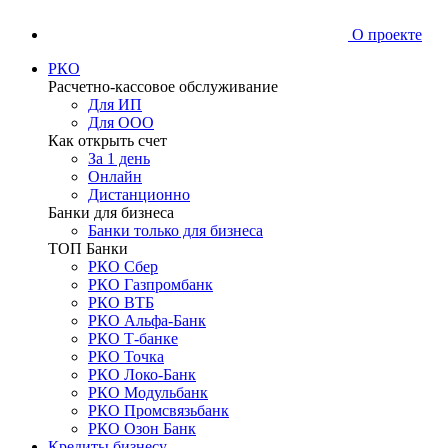
О проекте
РКО
Расчетно-кассовое обслуживание
Для ИП
Для ООО
Как открыть счет
За 1 день
Онлайн
Дистанционно
Банки для бизнеса
Банки только для бизнеса
ТОП Банки
РКО Сбер
РКО Газпромбанк
РКО ВТБ
РКО Альфа-Банк
РКО Т-банке
РКО Точка
РКО Локо-Банк
РКО Модульбанк
РКО Промсвязьбанк
РКО Озон Банк
Кредиты бизнесу