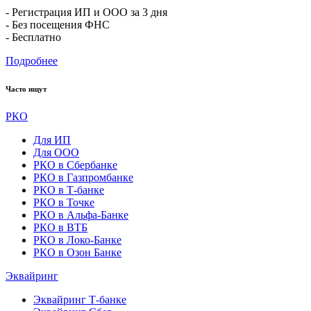
- Регистрация ИП и ООО за 3 дня
- Без посещения ФНС
- Бесплатно
Подробнее
Часто ищут
РКО
Для ИП
Для ООО
РКО в Сбербанке
РКО в Газпромбанке
РКО в Т-банке
РКО в Точке
РКО в Альфа-Банке
РКО в ВТБ
РКО в Локо-Банке
РКО в Озон Банке
Эквайринг
Эквайринг Т-банке