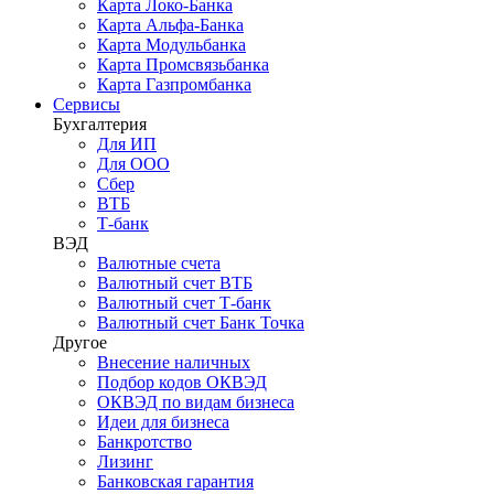
Карта Локо-Банка
Карта Альфа-Банка
Карта Модульбанка
Карта Промсвязьбанка
Карта Газпромбанка
Сервисы
Бухгалтерия
Для ИП
Для ООО
Сбер
ВТБ
Т-банк
ВЭД
Валютные счета
Валютный счет ВТБ
Валютный счет Т-банк
Валютный счет Банк Точка
Другое
Внесение наличных
Подбор кодов ОКВЭД
ОКВЭД по видам бизнеса
Идеи для бизнеса
Банкротство
Лизинг
Банковская гарантия