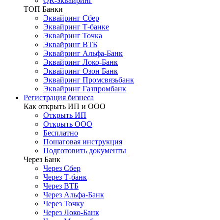
QR-эквайринг
ТОП Банки
Эквайринг Сбер
Эквайринг Т-банке
Эквайринг Точка
Эквайринг ВТБ
Эквайринг Альфа-Банк
Эквайринг Локо-Банк
Эквайринг Озон Банк
Эквайринг Промсвязьбанк
Эквайринг Газпромбанк
Регистрация бизнеса
Как открыть ИП и ООО
Открыть ИП
Открыть ООО
Бесплатно
Пошаговая инструкция
Подготовить документы
Через Банк
Через Сбер
Через Т-банк
Через ВТБ
Через Альфа-Банк
Через Точку
Через Локо-Банк