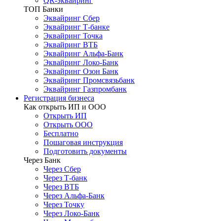
QR-эквайринг
ТОП Банки
Эквайринг Сбер
Эквайринг Т-банке
Эквайринг Точка
Эквайринг ВТБ
Эквайринг Альфа-Банк
Эквайринг Локо-Банк
Эквайринг Озон Банк
Эквайринг Промсвязьбанк
Эквайринг Газпромбанк
Регистрация бизнеса
Как открыть ИП и ООО
Открыть ИП
Открыть ООО
Бесплатно
Пошаговая инструкция
Подготовить документы
Через Банк
Через Сбер
Через Т-банк
Через ВТБ
Через Альфа-Банк
Через Точку
Через Локо-Банк