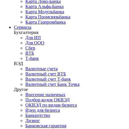
Карта Локо-Банка
Карта Альфа-Банка
Карта Модульбанка
Карта Промсвязьбанка
Карта Газпромбанка
Сервисы
Бухгалтерия
Для ИП
Для ООО
Сбер
ВТБ
Т-банк
ВЭД
Валютные счета
Валютный счет ВТБ
Валютный счет Т-банк
Валютный счет Банк Точка
Другое
Внесение наличных
Подбор кодов ОКВЭД
ОКВЭД по видам бизнеса
Идеи для бизнеса
Банкротство
Лизинг
Банковская гарантия