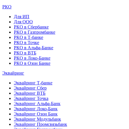
РКО
Для ИП
Для ООО
РКО в Сбербанке
РКО в Газпромбанке
РКО в Т-банке
РКО в Точке
РКО в Альфа-Банке
РКО в ВТБ
РКО в Локо-Банке
РКО в Озон Банке
Эквайринг
Эквайринг Т-банке
Эквайринг Сбер
Эквайринг ВТБ
Эквайринг Точка
Эквайринг Альфа-Банк
Эквайринг Локо-Банк
Эквайринг Озон Банк
Эквайринг Модульбанк
Эквайринг Промсвязьбанк