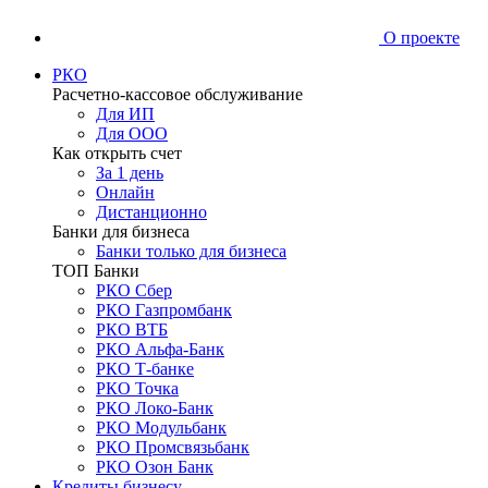
О проекте
РКО
Расчетно-кассовое обслуживание
Для ИП
Для ООО
Как открыть счет
За 1 день
Онлайн
Дистанционно
Банки для бизнеса
Банки только для бизнеса
ТОП Банки
РКО Сбер
РКО Газпромбанк
РКО ВТБ
РКО Альфа-Банк
РКО Т-банке
РКО Точка
РКО Локо-Банк
РКО Модульбанк
РКО Промсвязьбанк
РКО Озон Банк
Кредиты бизнесу