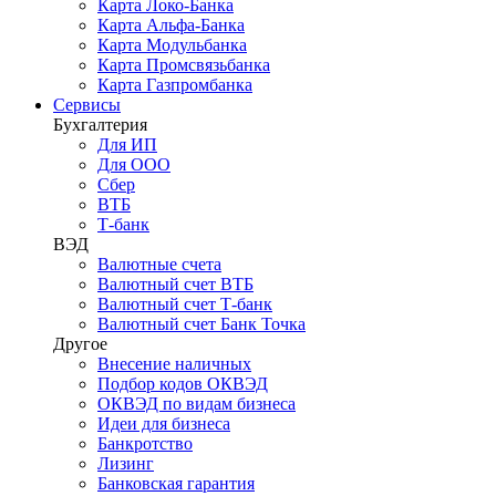
Карта Локо-Банка
Карта Альфа-Банка
Карта Модульбанка
Карта Промсвязьбанка
Карта Газпромбанка
Сервисы
Бухгалтерия
Для ИП
Для ООО
Сбер
ВТБ
Т-банк
ВЭД
Валютные счета
Валютный счет ВТБ
Валютный счет Т-банк
Валютный счет Банк Точка
Другое
Внесение наличных
Подбор кодов ОКВЭД
ОКВЭД по видам бизнеса
Идеи для бизнеса
Банкротство
Лизинг
Банковская гарантия