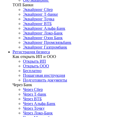
QR-эквайринг
ТОП Банки
Эквайринг Сбер
Эквайринг Т-банке
Эквайринг Точка
Эквайринг ВТБ
Эквайринг Альфа-Банк
Эквайринг Локо-Банк
Эквайринг Озон Банк
Эквайринг Промсвязьбанк
Эквайринг Газпромбанк
Регистрация бизнеса
Как открыть ИП и ООО
Открыть ИП
Открыть ООО
Бесплатно
Пошаговая инструкция
Подготовить документы
Через Банк
Через Сбер
Через Т-банк
Через ВТБ
Через Альфа-Банк
Через Точку
Через Локо-Банк