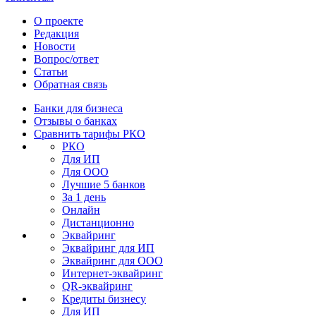
О проекте
Редакция
Новости
Вопрос/ответ
Статьи
Обратная связь
Банки для бизнеса
Отзывы о банках
Сравнить тарифы РКО
РКО
Для ИП
Для ООО
Лучшие 5 банков
За 1 день
Онлайн
Дистанционно
Эквайринг
Эквайринг для ИП
Эквайринг для ООО
Интернет-эквайринг
QR-эквайринг
Кредиты бизнесу
Для ИП