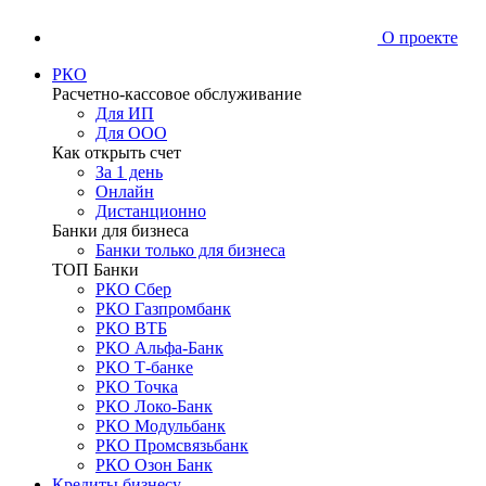
О проекте
РКО
Расчетно-кассовое обслуживание
Для ИП
Для ООО
Как открыть счет
За 1 день
Онлайн
Дистанционно
Банки для бизнеса
Банки только для бизнеса
ТОП Банки
РКО Сбер
РКО Газпромбанк
РКО ВТБ
РКО Альфа-Банк
РКО Т-банке
РКО Точка
РКО Локо-Банк
РКО Модульбанк
РКО Промсвязьбанк
РКО Озон Банк
Кредиты бизнесу