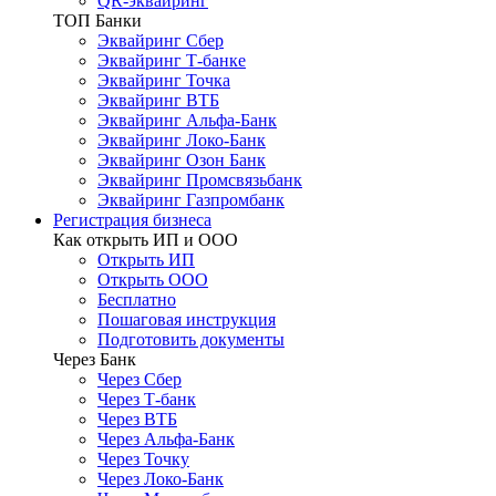
QR-эквайринг
ТОП Банки
Эквайринг Сбер
Эквайринг Т-банке
Эквайринг Точка
Эквайринг ВТБ
Эквайринг Альфа-Банк
Эквайринг Локо-Банк
Эквайринг Озон Банк
Эквайринг Промсвязьбанк
Эквайринг Газпромбанк
Регистрация бизнеса
Как открыть ИП и ООО
Открыть ИП
Открыть ООО
Бесплатно
Пошаговая инструкция
Подготовить документы
Через Банк
Через Сбер
Через Т-банк
Через ВТБ
Через Альфа-Банк
Через Точку
Через Локо-Банк