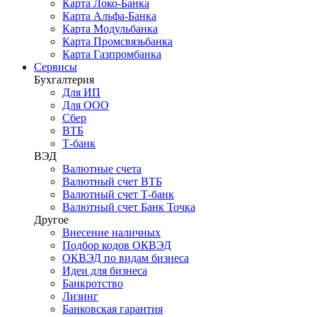
Карта Локо-Банка
Карта Альфа-Банка
Карта Модульбанка
Карта Промсвязьбанка
Карта Газпромбанка
Сервисы
Бухгалтерия
Для ИП
Для ООО
Сбер
ВТБ
Т-банк
ВЭД
Валютные счета
Валютный счет ВТБ
Валютный счет Т-банк
Валютный счет Банк Точка
Другое
Внесение наличных
Подбор кодов ОКВЭД
ОКВЭД по видам бизнеса
Идеи для бизнеса
Банкротство
Лизинг
Банковская гарантия