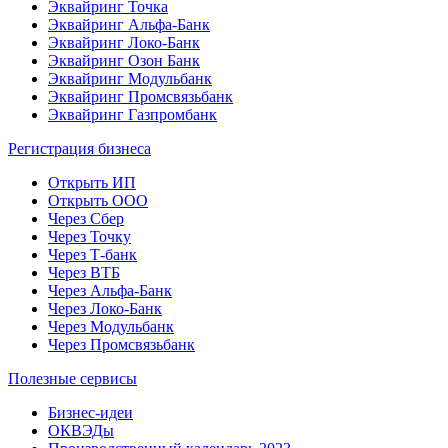
Эквайринг Точка
Эквайринг Альфа-Банк
Эквайринг Локо-Банк
Эквайринг Озон Банк
Эквайринг Модульбанк
Эквайринг Промсвязьбанк
Эквайринг Газпромбанк
Регистрация бизнеса
Открыть ИП
Открыть ООО
Через Сбер
Через Точку
Через Т-банк
Через ВТБ
Через Альфа-Банк
Через Локо-Банк
Через Модульбанк
Через Промсвязьбанк
Полезные сервисы
Бизнес-идеи
ОКВЭДы