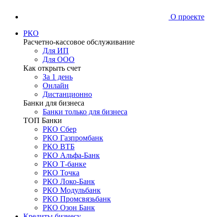
О проекте
РКО
Расчетно-кассовое обслуживание
Для ИП
Для ООО
Как открыть счет
За 1 день
Онлайн
Дистанционно
Банки для бизнеса
Банки только для бизнеса
ТОП Банки
РКО Сбер
РКО Газпромбанк
РКО ВТБ
РКО Альфа-Банк
РКО Т-банке
РКО Точка
РКО Локо-Банк
РКО Модульбанк
РКО Промсвязьбанк
РКО Озон Банк
Кредиты бизнесу