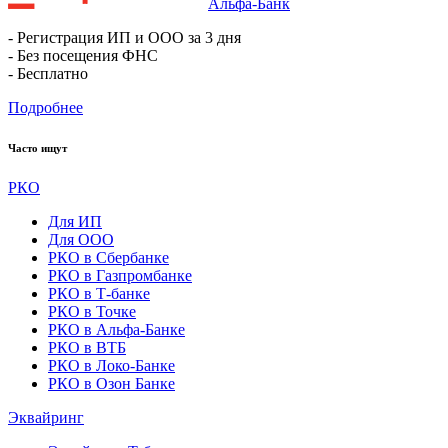
Альфа-Банк
- Регистрация ИП и ООО за 3 дня
- Без посещения ФНС
- Бесплатно
Подробнее
Часто ищут
РКО
Для ИП
Для ООО
РКО в Сбербанке
РКО в Газпромбанке
РКО в Т-банке
РКО в Точке
РКО в Альфа-Банке
РКО в ВТБ
РКО в Локо-Банке
РКО в Озон Банке
Эквайринг