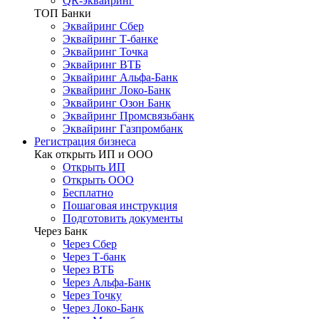
QR-эквайринг
ТОП Банки
Эквайринг Сбер
Эквайринг Т-банке
Эквайринг Точка
Эквайринг ВТБ
Эквайринг Альфа-Банк
Эквайринг Локо-Банк
Эквайринг Озон Банк
Эквайринг Промсвязьбанк
Эквайринг Газпромбанк
Регистрация бизнеса
Как открыть ИП и ООО
Открыть ИП
Открыть ООО
Бесплатно
Пошаговая инструкция
Подготовить документы
Через Банк
Через Сбер
Через Т-банк
Через ВТБ
Через Альфа-Банк
Через Точку
Через Локо-Банк