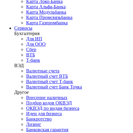
Карта Локо-Банка
Карта Альфа-Банка
Карта Модульбанка
Карта Промсвязьбанка
Карта Газпромбанка
Сервисы
Бухгалтерия
Для ИП
Для ООО
Сбер
ВТБ
Т-банк
ВЭД
Валютные счета
Валютный счет ВТБ
Валютный счет Т-банк
Валютный счет Банк Точка
Другое
Внесение наличных
Подбор кодов ОКВЭД
ОКВЭД по видам бизнеса
Идеи для бизнеса
Банкротство
Лизинг
Банковская гарантия