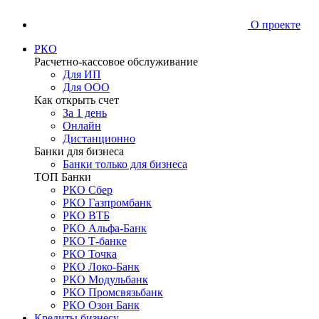
О проекте
РКО
Расчетно-кассовое обслуживание
Для ИП
Для ООО
Как открыть счет
За 1 день
Онлайн
Дистанционно
Банки для бизнеса
Банки только для бизнеса
ТОП Банки
РКО Сбер
РКО Газпромбанк
РКО ВТБ
РКО Альфа-Банк
РКО Т-банке
РКО Точка
РКО Локо-Банк
РКО Модульбанк
РКО Промсвязьбанк
РКО Озон Банк
Кредиты бизнесу