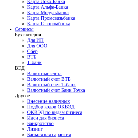
Карта Локо-Банка
Карта Альфа-Банка
Карта Модульбанка
Карта Промсвязьбанка
Карта Газпромбанка
Сервисы
Бухгалтерия
Для ИП
Для ООО
Сбер
ВТБ
Т-банк
ВЭД
Валютные счета
Валютный счет ВТБ
Валютный счет Т-банк
Валютный счет Банк Точка
Другое
Внесение наличных
Подбор кодов ОКВЭД
ОКВЭД по видам бизнеса
Идеи для бизнеса
Банкротство
Лизинг
Банковская гарантия