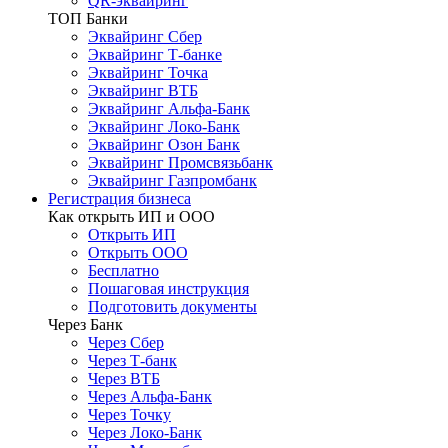
QR-эквайринг
ТОП Банки
Эквайринг Сбер
Эквайринг Т-банке
Эквайринг Точка
Эквайринг ВТБ
Эквайринг Альфа-Банк
Эквайринг Локо-Банк
Эквайринг Озон Банк
Эквайринг Промсвязьбанк
Эквайринг Газпромбанк
Регистрация бизнеса
Как открыть ИП и ООО
Открыть ИП
Открыть ООО
Бесплатно
Пошаговая инструкция
Подготовить документы
Через Банк
Через Сбер
Через Т-банк
Через ВТБ
Через Альфа-Банк
Через Точку
Через Локо-Банк