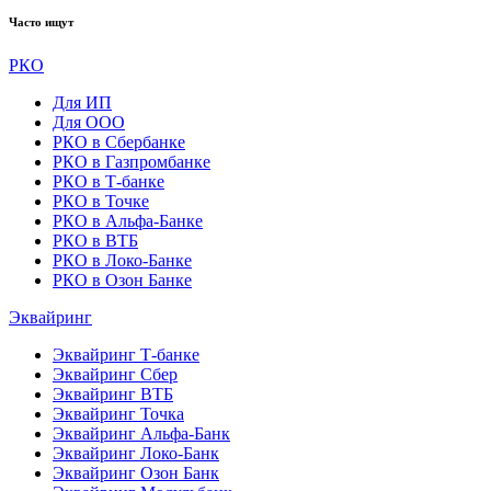
Часто ищут
РКО
Для ИП
Для ООО
РКО в Сбербанке
РКО в Газпромбанке
РКО в Т-банке
РКО в Точке
РКО в Альфа-Банке
РКО в ВТБ
РКО в Локо-Банке
РКО в Озон Банке
Эквайринг
Эквайринг Т-банке
Эквайринг Сбер
Эквайринг ВТБ
Эквайринг Точка
Эквайринг Альфа-Банк
Эквайринг Локо-Банк
Эквайринг Озон Банк