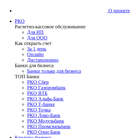
О проекте
РКО
Расчетно-кассовое обслуживание
Для ИП
Для ООО
Как открыть счет
За 1 день
Онлайн
Дистанционно
Банки для бизнеса
Банки только для бизнеса
ТОП Банки
РКО Сбер
РКО Газпромбанк
РКО ВТБ
РКО Альфа-Банк
РКО Т-банке
РКО Точка
РКО Локо-Банк
РКО Модульбанк
РКО Промсвязьбанк
РКО Озон Банк
Кредиты бизнесу