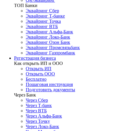
QR-эквайринг
ТОП Банки
Эквайринг Сбер
Эквайринг Т-банке
Эквайринг Точка
Эквайринг ВТБ
Эквайринг Альфа-Банк
Эквайринг Локо-Банк
Эквайринг Озон Банк
Эквайринг Промсвязьбанк
Эквайринг Газпромбанк
Регистрация бизнеса
Как открыть ИП и ООО
Открыть ИП
Открыть ООО
Бесплатно
Пошаговая инструкция
Подготовить документы
Через Банк
Через Сбер
Через Т-банк
Через ВТБ
Через Альфа-Банк
Через Точку
Через Локо-Банк