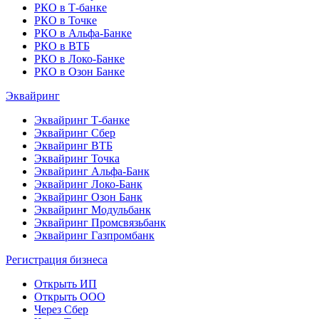
РКО в Т-банке
РКО в Точке
РКО в Альфа-Банке
РКО в ВТБ
РКО в Локо-Банке
РКО в Озон Банке
Эквайринг
Эквайринг Т-банке
Эквайринг Сбер
Эквайринг ВТБ
Эквайринг Точка
Эквайринг Альфа-Банк
Эквайринг Локо-Банк
Эквайринг Озон Банк
Эквайринг Модульбанк
Эквайринг Промсвязьбанк
Эквайринг Газпромбанк
Регистрация бизнеса
Открыть ИП
Открыть ООО
Через Сбер