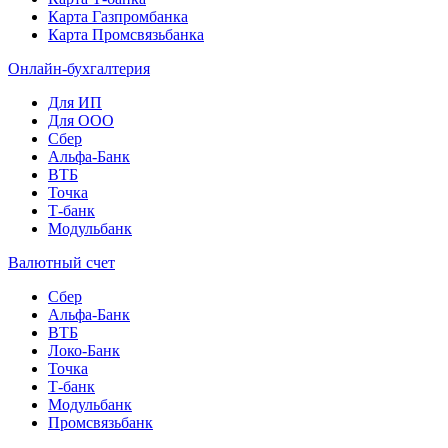
Карта Газпромбанка
Карта Промсвязьбанка
Онлайн-бухгалтерия
Для ИП
Для ООО
Сбер
Альфа-Банк
ВТБ
Точка
Т-банк
Модульбанк
Валютный счет
Сбер
Альфа-Банк
ВТБ
Локо-Банк
Точка
Т-банк
Модульбанк
Промсвязьбанк