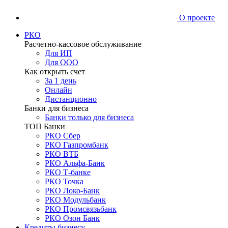
О проекте
РКО
Расчетно-кассовое обслуживание
Для ИП
Для ООО
Как открыть счет
За 1 день
Онлайн
Дистанционно
Банки для бизнеса
Банки только для бизнеса
ТОП Банки
РКО Сбер
РКО Газпромбанк
РКО ВТБ
РКО Альфа-Банк
РКО Т-банке
РКО Точка
РКО Локо-Банк
РКО Модульбанк
РКО Промсвязьбанк
РКО Озон Банк
Кредиты бизнесу