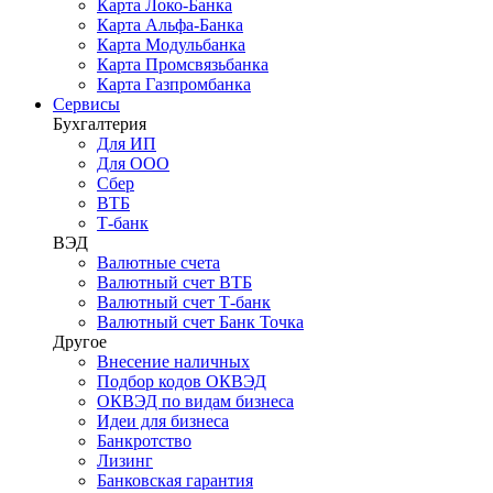
Карта Локо-Банка
Карта Альфа-Банка
Карта Модульбанка
Карта Промсвязьбанка
Карта Газпромбанка
Сервисы
Бухгалтерия
Для ИП
Для ООО
Сбер
ВТБ
Т-банк
ВЭД
Валютные счета
Валютный счет ВТБ
Валютный счет Т-банк
Валютный счет Банк Точка
Другое
Внесение наличных
Подбор кодов ОКВЭД
ОКВЭД по видам бизнеса
Идеи для бизнеса
Банкротство
Лизинг
Банковская гарантия