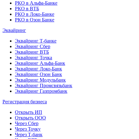
РКО в Альфа-Банке
РКО в ВТБ
РКО в Локо-Банке
РКО в Озон Банке
Эквайринг
Эквайринг Т-банке
Эквайринг Сбер
Эквайринг ВТБ
Эквайринг Точка
Эквайринг Альфа-Банк
Эквайринг Локо-Банк
Эквайринг Озон Банк
Эквайринг Модульбанк
Эквайринг Промсвязьбанк
Эквайринг Газпромбанк
Регистрация бизнеса
Открыть ИП
Открыть ООО
Через Сбер
Через Точку
Через Т-банк