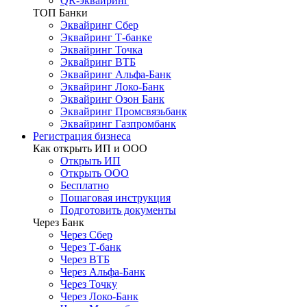
QR-эквайринг
ТОП Банки
Эквайринг Сбер
Эквайринг Т-банке
Эквайринг Точка
Эквайринг ВТБ
Эквайринг Альфа-Банк
Эквайринг Локо-Банк
Эквайринг Озон Банк
Эквайринг Промсвязьбанк
Эквайринг Газпромбанк
Регистрация бизнеса
Как открыть ИП и ООО
Открыть ИП
Открыть ООО
Бесплатно
Пошаговая инструкция
Подготовить документы
Через Банк
Через Сбер
Через Т-банк
Через ВТБ
Через Альфа-Банк
Через Точку
Через Локо-Банк