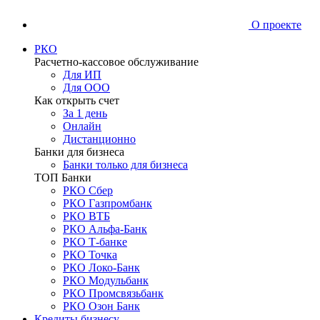
О проекте
РКО
Расчетно-кассовое обслуживание
Для ИП
Для ООО
Как открыть счет
За 1 день
Онлайн
Дистанционно
Банки для бизнеса
Банки только для бизнеса
ТОП Банки
РКО Сбер
РКО Газпромбанк
РКО ВТБ
РКО Альфа-Банк
РКО Т-банке
РКО Точка
РКО Локо-Банк
РКО Модульбанк
РКО Промсвязьбанк
РКО Озон Банк
Кредиты бизнесу