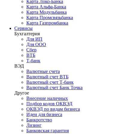
Карта Локо-Банка
Карта Альфа-Банка
Карта Модульбанка
Карта Промсвязьбанка
Карта Газпромбанка
Сервисы
Бухгалтерия
Для ИП
Для ООО
Сбер
ВТБ
Т-банк
ВЭД
Валютные счета
Валютный счет ВТБ
Валютный счет Т-банк
Валютный счет Банк Точка
Другое
Внесение наличных
Подбор кодов ОКВЭД
ОКВЭД по видам бизнеса
Идеи для бизнеса
Банкротство
Лизинг
Банковская гарантия