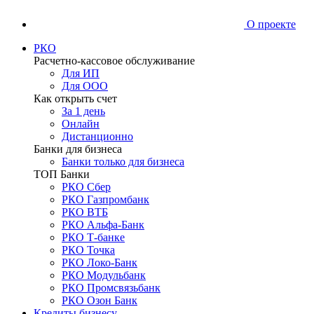
О проекте
РКО
Расчетно-кассовое обслуживание
Для ИП
Для ООО
Как открыть счет
За 1 день
Онлайн
Дистанционно
Банки для бизнеса
Банки только для бизнеса
ТОП Банки
РКО Сбер
РКО Газпромбанк
РКО ВТБ
РКО Альфа-Банк
РКО Т-банке
РКО Точка
РКО Локо-Банк
РКО Модульбанк
РКО Промсвязьбанк
РКО Озон Банк
Кредиты бизнесу