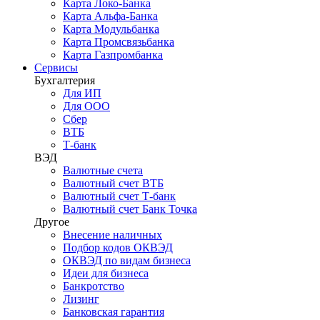
Карта Локо-Банка
Карта Альфа-Банка
Карта Модульбанка
Карта Промсвязьбанка
Карта Газпромбанка
Сервисы
Бухгалтерия
Для ИП
Для ООО
Сбер
ВТБ
Т-банк
ВЭД
Валютные счета
Валютный счет ВТБ
Валютный счет Т-банк
Валютный счет Банк Точка
Другое
Внесение наличных
Подбор кодов ОКВЭД
ОКВЭД по видам бизнеса
Идеи для бизнеса
Банкротство
Лизинг
Банковская гарантия