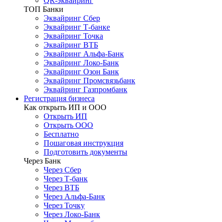
QR-эквайринг
ТОП Банки
Эквайринг Сбер
Эквайринг Т-банке
Эквайринг Точка
Эквайринг ВТБ
Эквайринг Альфа-Банк
Эквайринг Локо-Банк
Эквайринг Озон Банк
Эквайринг Промсвязьбанк
Эквайринг Газпромбанк
Регистрация бизнеса
Как открыть ИП и ООО
Открыть ИП
Открыть ООО
Бесплатно
Пошаговая инструкция
Подготовить документы
Через Банк
Через Сбер
Через Т-банк
Через ВТБ
Через Альфа-Банк
Через Точку
Через Локо-Банк