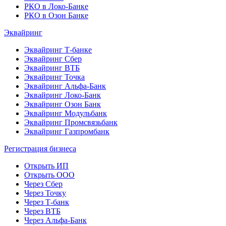
РКО в Локо-Банке
РКО в Озон Банке
Эквайринг
Эквайринг Т-банке
Эквайринг Сбер
Эквайринг ВТБ
Эквайринг Точка
Эквайринг Альфа-Банк
Эквайринг Локо-Банк
Эквайринг Озон Банк
Эквайринг Модульбанк
Эквайринг Промсвязьбанк
Эквайринг Газпромбанк
Регистрация бизнеса
Открыть ИП
Открыть ООО
Через Сбер
Через Точку
Через Т-банк
Через ВТБ
Через Альфа-Банк