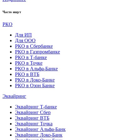
Часто ищут
РКО
Для ИП
Для ООО
РКО в Сбербанке
РКО в Газпромбанке
РКО в Т-банке
РКО в Точке
РКО в Альфа-Банке
РКО в ВТБ
РКО в Локо-Банке
РКО в Озон Банке
Эквайринг
Эквайринг Т-банке
Эквайринг Сбер
Эквайринг ВТБ
Эквайринг Точка
Эквайринг Альфа-Банк
Эквайринг Локо-Банк