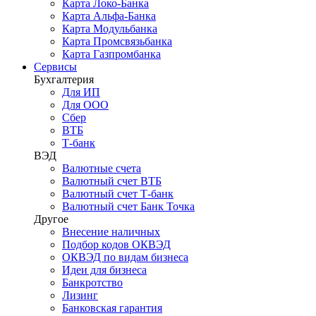
Карта Локо-Банка
Карта Альфа-Банка
Карта Модульбанка
Карта Промсвязьбанка
Карта Газпромбанка
Сервисы
Бухгалтерия
Для ИП
Для ООО
Сбер
ВТБ
Т-банк
ВЭД
Валютные счета
Валютный счет ВТБ
Валютный счет Т-банк
Валютный счет Банк Точка
Другое
Внесение наличных
Подбор кодов ОКВЭД
ОКВЭД по видам бизнеса
Идеи для бизнеса
Банкротство
Лизинг
Банковская гарантия