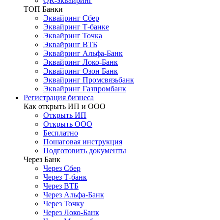
QR-эквайринг
ТОП Банки
Эквайринг Сбер
Эквайринг Т-банке
Эквайринг Точка
Эквайринг ВТБ
Эквайринг Альфа-Банк
Эквайринг Локо-Банк
Эквайринг Озон Банк
Эквайринг Промсвязьбанк
Эквайринг Газпромбанк
Регистрация бизнеса
Как открыть ИП и ООО
Открыть ИП
Открыть ООО
Бесплатно
Пошаговая инструкция
Подготовить документы
Через Банк
Через Сбер
Через Т-банк
Через ВТБ
Через Альфа-Банк
Через Точку
Через Локо-Банк