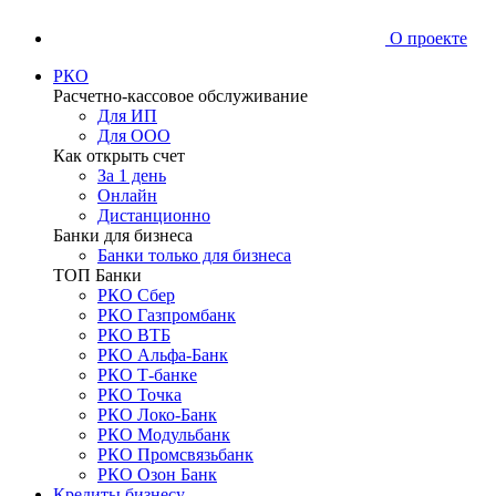
О проекте
РКО
Расчетно-кассовое обслуживание
Для ИП
Для ООО
Как открыть счет
За 1 день
Онлайн
Дистанционно
Банки для бизнеса
Банки только для бизнеса
ТОП Банки
РКО Сбер
РКО Газпромбанк
РКО ВТБ
РКО Альфа-Банк
РКО Т-банке
РКО Точка
РКО Локо-Банк
РКО Модульбанк
РКО Промсвязьбанк
РКО Озон Банк
Кредиты бизнесу