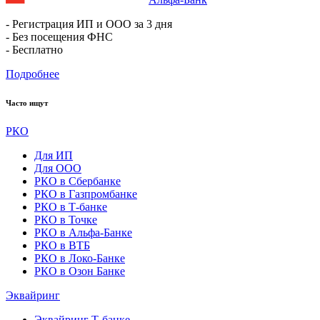
- Регистрация ИП и ООО за 3 дня
- Без посещения ФНС
- Бесплатно
Подробнее
Часто ищут
РКО
Для ИП
Для ООО
РКО в Сбербанке
РКО в Газпромбанке
РКО в Т-банке
РКО в Точке
РКО в Альфа-Банке
РКО в ВТБ
РКО в Локо-Банке
РКО в Озон Банке
Эквайринг
Эквайринг Т-банке