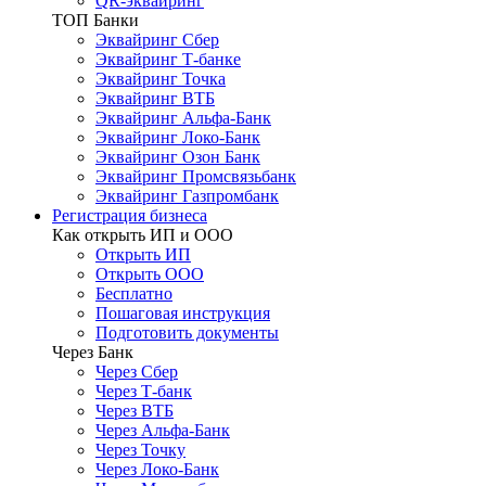
QR-эквайринг
ТОП Банки
Эквайринг Сбер
Эквайринг Т-банке
Эквайринг Точка
Эквайринг ВТБ
Эквайринг Альфа-Банк
Эквайринг Локо-Банк
Эквайринг Озон Банк
Эквайринг Промсвязьбанк
Эквайринг Газпромбанк
Регистрация бизнеса
Как открыть ИП и ООО
Открыть ИП
Открыть ООО
Бесплатно
Пошаговая инструкция
Подготовить документы
Через Банк
Через Сбер
Через Т-банк
Через ВТБ
Через Альфа-Банк
Через Точку
Через Локо-Банк