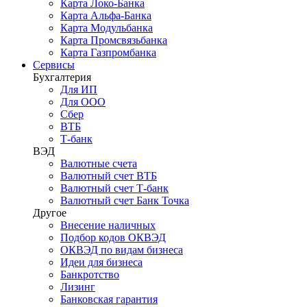
Карта Локо-Банка
Карта Альфа-Банка
Карта Модульбанка
Карта Промсвязьбанка
Карта Газпромбанка
Сервисы
Бухгалтерия
Для ИП
Для ООО
Сбер
ВТБ
Т-банк
ВЭД
Валютные счета
Валютный счет ВТБ
Валютный счет Т-банк
Валютный счет Банк Точка
Другое
Внесение наличных
Подбор кодов ОКВЭД
ОКВЭД по видам бизнеса
Идеи для бизнеса
Банкротство
Лизинг
Банковская гарантия