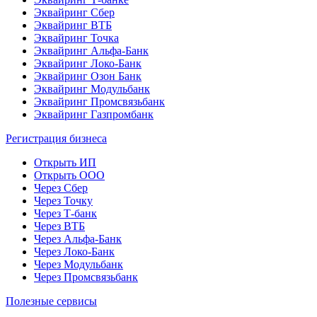
Эквайринг Сбер
Эквайринг ВТБ
Эквайринг Точка
Эквайринг Альфа-Банк
Эквайринг Локо-Банк
Эквайринг Озон Банк
Эквайринг Модульбанк
Эквайринг Промсвязьбанк
Эквайринг Газпромбанк
Регистрация бизнеса
Открыть ИП
Открыть ООО
Через Сбер
Через Точку
Через Т-банк
Через ВТБ
Через Альфа-Банк
Через Локо-Банк
Через Модульбанк
Через Промсвязьбанк
Полезные сервисы