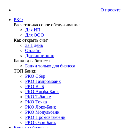
О проекте
РКО
Расчетно-кассовое обслуживание
Для ИП
Для ООО
Как открыть счет
За 1 день
Онлайн
Дистанционно
Банки для бизнеса
Банки только для бизнеса
ТОП Банки
РКО Сбер
РКО Газпромбанк
РКО ВТБ
РКО Альфа-Банк
РКО Т-банке
РКО Точка
РКО Локо-Банк
РКО Модульбанк
РКО Промсвязьбанк
РКО Озон Банк
Кредиты бизнесу