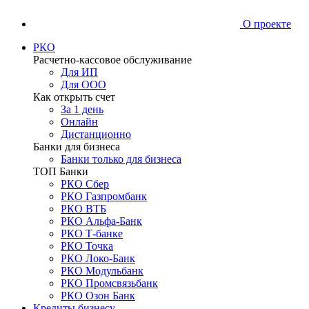
О проекте
РКО
Расчетно-кассовое обслуживание
Для ИП
Для ООО
Как открыть счет
За 1 день
Онлайн
Дистанционно
Банки для бизнеса
Банки только для бизнеса
ТОП Банки
РКО Сбер
РКО Газпромбанк
РКО ВТБ
РКО Альфа-Банк
РКО Т-банке
РКО Точка
РКО Локо-Банк
РКО Модульбанк
РКО Промсвязьбанк
РКО Озон Банк
Кредиты бизнесу