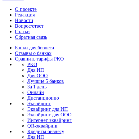
О проекте
Редакция
Новости
Вопрос/ответ
Статьи
Обратная связь
Банки для бизнеса
Отзывы о банках
Сравнить тарифы РКО
РКО
Для ИП
Для ООО
Лучшие 5 банков
За 1 день
Онлайн
Дистанционно
Эквайринг
Эквайринг для ИП
Эквайринг для ООО
Интернет-эквайринг
QR-эквайринг
Кредиты бизнесу
Для ИП