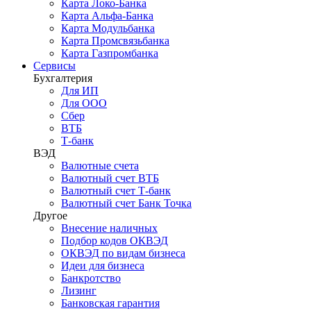
Карта Локо-Банка
Карта Альфа-Банка
Карта Модульбанка
Карта Промсвязьбанка
Карта Газпромбанка
Сервисы
Бухгалтерия
Для ИП
Для ООО
Сбер
ВТБ
Т-банк
ВЭД
Валютные счета
Валютный счет ВТБ
Валютный счет Т-банк
Валютный счет Банк Точка
Другое
Внесение наличных
Подбор кодов ОКВЭД
ОКВЭД по видам бизнеса
Идеи для бизнеса
Банкротство
Лизинг
Банковская гарантия