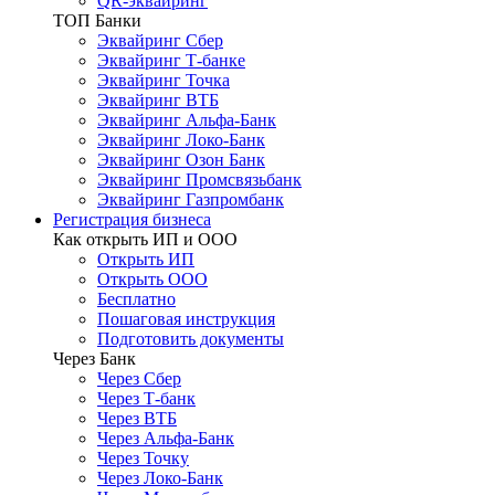
QR-эквайринг
ТОП Банки
Эквайринг Сбер
Эквайринг Т-банке
Эквайринг Точка
Эквайринг ВТБ
Эквайринг Альфа-Банк
Эквайринг Локо-Банк
Эквайринг Озон Банк
Эквайринг Промсвязьбанк
Эквайринг Газпромбанк
Регистрация бизнеса
Как открыть ИП и ООО
Открыть ИП
Открыть ООО
Бесплатно
Пошаговая инструкция
Подготовить документы
Через Банк
Через Сбер
Через Т-банк
Через ВТБ
Через Альфа-Банк
Через Точку
Через Локо-Банк