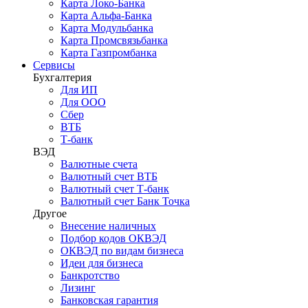
Карта Локо-Банка
Карта Альфа-Банка
Карта Модульбанка
Карта Промсвязьбанка
Карта Газпромбанка
Сервисы
Бухгалтерия
Для ИП
Для ООО
Сбер
ВТБ
Т-банк
ВЭД
Валютные счета
Валютный счет ВТБ
Валютный счет Т-банк
Валютный счет Банк Точка
Другое
Внесение наличных
Подбор кодов ОКВЭД
ОКВЭД по видам бизнеса
Идеи для бизнеса
Банкротство
Лизинг
Банковская гарантия