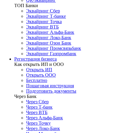
QR-эквайринг
ТОП Банки
Эквайринг Сбер
Эквайринг Т-банке
Эквайринг Точка
Эквайринг ВТБ
Эквайринг Альфа-Банк
Эквайринг Локо-Банк
Эквайринг Озон Банк
Эквайринг Промсвязьбанк
Эквайринг Газпромбанк
Регистрация бизнеса
Как открыть ИП и ООО
Открыть ИП
Открыть ООО
Бесплатно
Пошаговая инструкция
Подготовить документы
Через Банк
Через Сбер
Через Т-банк
Через ВТБ
Через Альфа-Банк
Через Точку
Через Локо-Банк