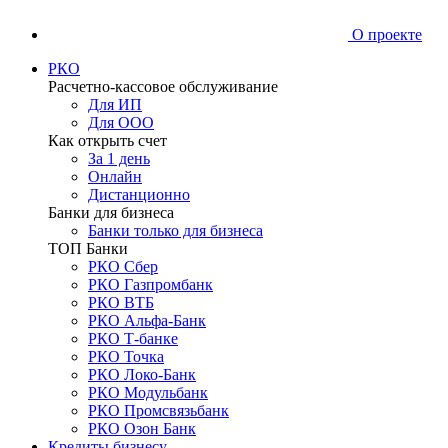
О проекте
РКО
Расчетно-кассовое обслуживание
Для ИП
Для ООО
Как открыть счет
За 1 день
Онлайн
Дистанционно
Банки для бизнеса
Банки только для бизнеса
ТОП Банки
РКО Сбер
РКО Газпромбанк
РКО ВТБ
РКО Альфа-Банк
РКО Т-банке
РКО Точка
РКО Локо-Банк
РКО Модульбанк
РКО Промсвязьбанк
РКО Озон Банк
Кредиты бизнесу