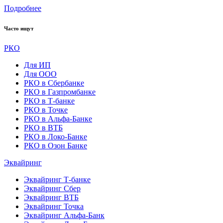
Подробнее
Часто ищут
РКО
Для ИП
Для ООО
РКО в Сбербанке
РКО в Газпромбанке
РКО в Т-банке
РКО в Точке
РКО в Альфа-Банке
РКО в ВТБ
РКО в Локо-Банке
РКО в Озон Банке
Эквайринг
Эквайринг Т-банке
Эквайринг Сбер
Эквайринг ВТБ
Эквайринг Точка
Эквайринг Альфа-Банк