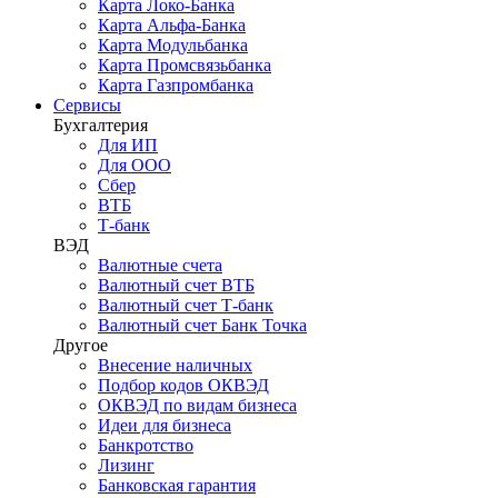
Карта Локо-Банка
Карта Альфа-Банка
Карта Модульбанка
Карта Промсвязьбанка
Карта Газпромбанка
Сервисы
Бухгалтерия
Для ИП
Для ООО
Сбер
ВТБ
Т-банк
ВЭД
Валютные счета
Валютный счет ВТБ
Валютный счет Т-банк
Валютный счет Банк Точка
Другое
Внесение наличных
Подбор кодов ОКВЭД
ОКВЭД по видам бизнеса
Идеи для бизнеса
Банкротство
Лизинг
Банковская гарантия