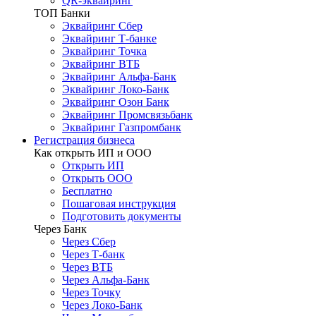
QR-эквайринг
ТОП Банки
Эквайринг Сбер
Эквайринг Т-банке
Эквайринг Точка
Эквайринг ВТБ
Эквайринг Альфа-Банк
Эквайринг Локо-Банк
Эквайринг Озон Банк
Эквайринг Промсвязьбанк
Эквайринг Газпромбанк
Регистрация бизнеса
Как открыть ИП и ООО
Открыть ИП
Открыть ООО
Бесплатно
Пошаговая инструкция
Подготовить документы
Через Банк
Через Сбер
Через Т-банк
Через ВТБ
Через Альфа-Банк
Через Точку
Через Локо-Банк