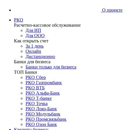
О проекте
РКО
Расчетно-кассовое обслуживание
Для ИП
Для ООО
Как открыть счет
За 1 день
Онлайн
Дистанционно
Банки для бизнеса
Банки только для бизнеса
ТОП Банки
РКО Сбер
РКО Газпромбанк
РКО ВТБ
РКО Альфа-Банк
РКО Т-банке
РКО Точка
РКО Локо-Банк
РКО Модульбанк
РКО Промсвязьбанк
РКО Озон Банк
Кредиты бизнесу