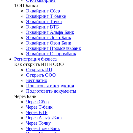
QR-эквайринг
ТОП Банки
Эквайринг Сбер
Эквайринг Т-банке
Эквайринг Точка
Эквайринг ВТБ
Эквайринг Альфа-Банк
Эквайринг Локо-Банк
Эквайринг Озон Банк
Эквайринг Промсвязьбанк
Эквайринг Газпромбанк
Регистрация бизнеса
Как открыть ИП и ООО
Открыть ИП
Открыть ООО
Бесплатно
Пошаговая инструкция
Подготовить документы
Через Банк
Через Сбер
Через Т-банк
Через ВТБ
Через Альфа-Банк
Через Точку
Через Локо-Банк