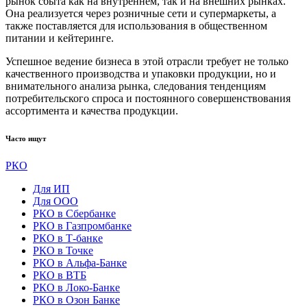
рынок сбыта как на внутреннем, так и на внешних рынках.
Она реализуется через розничные сети и супермаркеты, а
также поставляется для использования в общественном
питании и кейтеринге.
Успешное ведение бизнеса в этой отрасли требует не только
качественного производства и упаковки продукции, но и
внимательного анализа рынка, следования тенденциям
потребительского спроса и постоянного совершенствования
ассортимента и качества продукции.
Часто ищут
РКО
Для ИП
Для ООО
РКО в Сбербанке
РКО в Газпромбанке
РКО в Т-банке
РКО в Точке
РКО в Альфа-Банке
РКО в ВТБ
РКО в Локо-Банке
РКО в Озон Банке