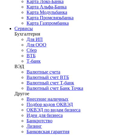
Карта Локо-Банка
Карта Альфа-Банка
Карта Модульбанка
Карта Промсвязьбанка
Карта Газпромбанка
Сервисы
Бухгалтерия
Для ИП
Для ООО
Сбер
ВТБ
Т-банк
ВЭД
Валютные счета
Валютный счет ВТБ
Валютный счет Т-банк
Валютный счет Банк Точка
Другое
Внесение наличных
Подбор кодов ОКВЭД
ОКВЭД по видам бизнеса
Идеи для бизнеса
Банкротство
Лизинг
Банковская гарантия