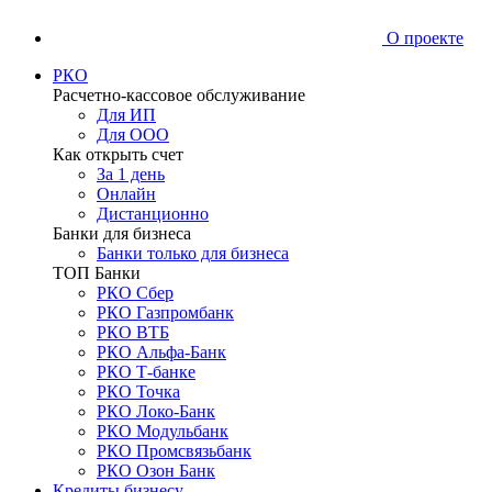
О проекте
РКО
Расчетно-кассовое обслуживание
Для ИП
Для ООО
Как открыть счет
За 1 день
Онлайн
Дистанционно
Банки для бизнеса
Банки только для бизнеса
ТОП Банки
РКО Сбер
РКО Газпромбанк
РКО ВТБ
РКО Альфа-Банк
РКО Т-банке
РКО Точка
РКО Локо-Банк
РКО Модульбанк
РКО Промсвязьбанк
РКО Озон Банк
Кредиты бизнесу