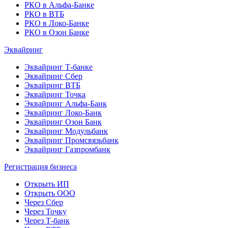
РКО в Альфа-Банке
РКО в ВТБ
РКО в Локо-Банке
РКО в Озон Банке
Эквайринг
Эквайринг Т-банке
Эквайринг Сбер
Эквайринг ВТБ
Эквайринг Точка
Эквайринг Альфа-Банк
Эквайринг Локо-Банк
Эквайринг Озон Банк
Эквайринг Модульбанк
Эквайринг Промсвязьбанк
Эквайринг Газпромбанк
Регистрация бизнеса
Открыть ИП
Открыть ООО
Через Сбер
Через Точку
Через Т-банк