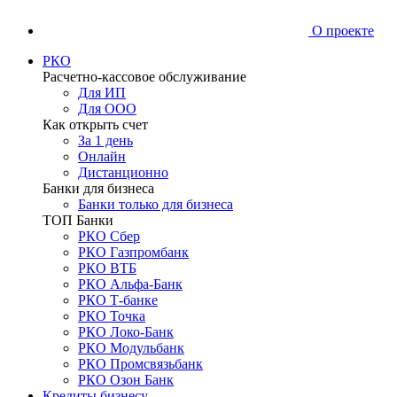
О проекте
РКО
Расчетно-кассовое обслуживание
Для ИП
Для ООО
Как открыть счет
За 1 день
Онлайн
Дистанционно
Банки для бизнеса
Банки только для бизнеса
ТОП Банки
РКО Сбер
РКО Газпромбанк
РКО ВТБ
РКО Альфа-Банк
РКО Т-банке
РКО Точка
РКО Локо-Банк
РКО Модульбанк
РКО Промсвязьбанк
РКО Озон Банк
Кредиты бизнесу