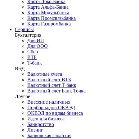
Карта Локо-Банка
Карта Альфа-Банка
Карта Модульбанка
Карта Промсвязьбанка
Карта Газпромбанка
Сервисы
Бухгалтерия
Для ИП
Для ООО
Сбер
ВТБ
Т-банк
ВЭД
Валютные счета
Валютный счет ВТБ
Валютный счет Т-банк
Валютный счет Банк Точка
Другое
Внесение наличных
Подбор кодов ОКВЭД
ОКВЭД по видам бизнеса
Идеи для бизнеса
Банкротство
Лизинг
Банковская гарантия