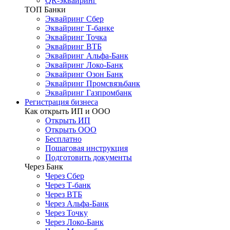
QR-эквайринг
ТОП Банки
Эквайринг Сбер
Эквайринг Т-банке
Эквайринг Точка
Эквайринг ВТБ
Эквайринг Альфа-Банк
Эквайринг Локо-Банк
Эквайринг Озон Банк
Эквайринг Промсвязьбанк
Эквайринг Газпромбанк
Регистрация бизнеса
Как открыть ИП и ООО
Открыть ИП
Открыть ООО
Бесплатно
Пошаговая инструкция
Подготовить документы
Через Банк
Через Сбер
Через Т-банк
Через ВТБ
Через Альфа-Банк
Через Точку
Через Локо-Банк